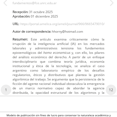
fundamentos@fce.unrc.edu.ar
Recepción:
31 octubre 2025
Aprobación:
01 diciembre 2025
URL:
https://portal.amelica.org/ameli/journal/966/9665479010/
Autor de correspondencia:
hhorny@hotmail.com
Resumen:
Este artículo examina críticamente cómo la
irrupción de la inteligencia artificial (IA) en los mercados
laborales y administrativos tensiona los fundamentos
epistemológicos del
homo economicus
y, con ello, los pilares
del análisis económico del derecho. A partir de un enfoque
interdisciplinario que combina teoría jurídica, economía
institucional y ética de la tecnología, se analiza el caso
argentino como laboratorio empírico de los desafíos
regulatorios, éticos y distributivos que plantea la gestión
algorítmica del trabajo. Se argumenta que la persistencia de la
ficción del agente racional individual obstaculiza la emergencia
de un marco normativo capaz de abordar la agencia
1
12
distribuida, la opacidad estructural de los algoritmos y la
Modelo de publicación sin fines de lucro para conservar la naturaleza académica y