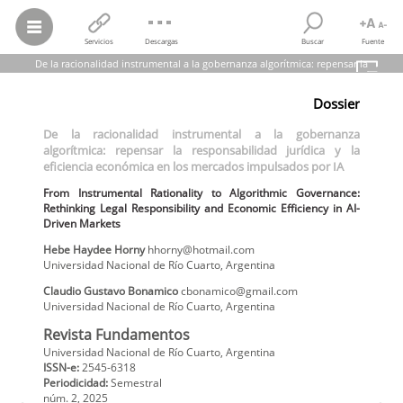
Servicios
Descargas
Buscar
Fuente
De la racionalidad instrumental a la gobernanza algorítmica: repensar la
responsabilidad jurídica y la eficiencia económica en los mercados impulsados por IA
Dossier
Hebe Haydee Horny; Claudio Gustavo Bonamico
De la racionalidad instrumental a la gobernanza algorítmica: repensar
De la racionalidad instrumental a la gobernanza
la responsabilidad jurídica y la eficiencia económica en los mercados
algorítmica: repensar la responsabilidad jurídica y la
impulsados por IA
From Instrumental Rationality to Algorithmic Governance: Rethinking
eficiencia económica en los mercados impulsados por IA
Legal Responsibility and Economic Efficiency in AI-Driven Markets
Revista Fundamentos, núm. 2, 2025
From Instrumental Rationality to Algorithmic Governance:
Universidad Nacional de Río Cuarto
Rethinking Legal Responsibility and Economic Efficiency in AI-
Driven Markets
Hebe Haydee
Horny
hhorny@hotmail.com
Universidad Nacional de Río Cuarto
,
Argentina
Claudio Gustavo
Bonamico
cbonamico@gmail.com
Universidad Nacional de Río Cuarto
,
Argentina
Revista Fundamentos
Universidad Nacional de Río Cuarto, Argentina
ISSN-e:
2545-6318
Periodicidad:
Semestral
núm. 2,
2025