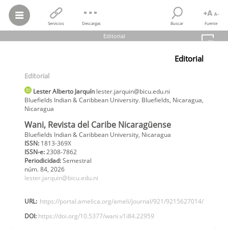
Servicios
Descargas
Buscar
Fuente
Editorial
Lester Alberto Jarquín
Editorial
Editorial
Wani, Revista del Caribe Nicaragüense, núm. 84, 2026
Editorial
Bluefields Indian & Caribbean University
Lester Alberto
Jarquín
lester.jarquin@bicu.edu.ni
Bluefields Indian & Caribbean University. Bluefields, Nicaragua
,
Nicaragua
Wani, Revista del Caribe Nicaragüense
Bluefields Indian & Caribbean University, Nicaragua
ISSN:
1813-369X
ISSN-e:
2308-7862
Periodicidad:
Semestral
núm. 84,
2026
lester.jarquin@bicu.edu.ni
URL:
https://portal.amelica.org/ameli/journal/921/9215627014/
DOI:
https://doi.org/10.5377/wani.v1i84.22959