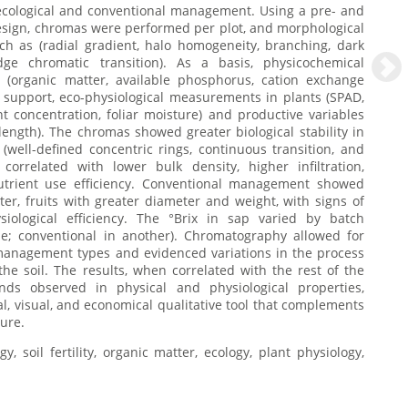
ecological and conventional management. Using a pre- and
esign, chromas were performed per plot, and morphological
h as (radial gradient, halo homogeneity, branching, dark
dge chromatic transition). As a basis, physicochemical
 (organic matter, available phosphorus, cation exchange
s support, eco-physiological measurements in plants (SPAD,
t concentration, foliar moisture) and productive variables
 length). The chromas showed greater biological stability in
well-defined concentric rings, continuous transition, and
 correlated with lower bulk density, higher infiltration,
trient use efficiency. Conventional management showed
ter, fruits with greater diameter and weight, with signs of
siological efficiency. The °Brix in sap varied by batch
ne; conventional in another). Chromatography allowed for
e management types and evidenced variations in the process
 the soil. The results, when correlated with the rest of the
nds observed in physical and physiological properties,
ical, visual, and economical qualitative tool that complements
ture.
gy, soil fertility, organic matter, ecology, plant physiology,