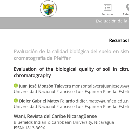
Secciones
Refe
Evaluación de la 
Recursos 
Evaluación d
Evaluat
Evaluación de la calidad biológica del suelo en sis
cromatografía de Pfeiffer
Evaluation of the biological quality of soil in cit
chromatography
Juan José
Monzón Talavera
monzontalaverajuanjose96@
Universidad Nacional Francisco Luis Espinoza Pineda. Estel
Didier Gabriel
Matey Fajardo
didier.matey@unflep.edu.n
Universidad Nacional Francisco Luis Espinoza Pineda. Estel
Wani, Revista del Caribe Nicaragüense
Bluefields Indian & Caribbean University, Nicaragua
ISSN:
1813-369X