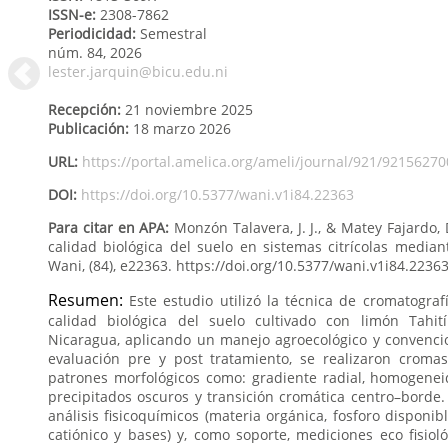
ISSN-e:
2308-7862
Periodicidad:
Semestral
núm. 84,
2026
lester.jarquin@bicu.edu.ni
Recepción:
21 noviembre 2025
Publicación:
18 marzo 2026
URL:
https://portal.amelica.org/ameli/journal/921/92156270
DOI:
https://doi.org/10.5377/wani.v1i84.22363
Para citar en APA:
Monzón Talavera, J. J., & Matey Fajardo, 
calidad biológica del suelo en sistemas citrícolas median
Wani, (84), e22363. https://doi.org/10.5377/wani.v1i84.2236
Resumen:
Este estudio utilizó la técnica de cromatograf
calidad biológica del suelo cultivado con limón Tahití
Nicaragua, aplicando un manejo agroecológico y convenci
evaluación pre y post tratamiento, se realizaron cromas
patrones morfológicos como: gradiente radial, homogeneid
precipitados oscuros y transición cromática centro–borde
análisis fisicoquímicos (materia orgánica, fosforo disponi
catiónico y bases) y, como soporte, mediciones eco fisiol