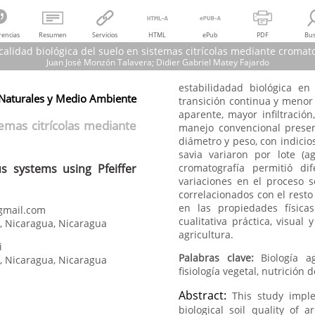
rencias
Resumen
Servicios
HTML
ePub
PDF
Bus
calidad biológica del suelo en sistemas citrícolas mediante cromato
Juan José Monzón Talavera; Didier Gabriel Matey Fajardo
estabilidadad biológica en 
Juan José Monzón Talavera; Didier Gabriel Matey Fajardo
Naturales y Medio Ambiente
transición continua y menor
e la calidad biológica del suelo en sistemas citrícolas mediante cromatografí
aparente, mayor infiltració
ion of the biological quality of soil in citrus systems using Pfeiffer chroma
temas citrícolas mediante
manejo convencional presen
Wani, Revista del Caribe Nicaragüense, núm. 84, 2026
diámetro y peso, con indicios 
Bluefields Indian & Caribbean University
savia variaron por lote (a
rus systems using Pfeiffer
cromatografía permitió di
variaciones en el proceso so
correlacionados con el resto
en las propiedades física
gmail.com
cualitativa práctica, visua
í, Nicaragua
,
Nicaragua
agricultura.
i
Palabras clave:
Biología a
í, Nicaragua
,
Nicaragua
fisiología vegetal, nutrición d
Abstract:
This study impl
biological soil quality of ar