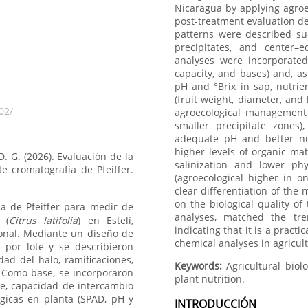
Nicaragua by applying agro
post-treatment evaluation d
patterns were described suc
precipitates, and center–e
analyses were incorporated
capacity, and bases) and, a
pH and °Brix in sap, nutrien
(fruit weight, diameter, and
02/
agroecological management (
smaller precipitate zones),
adequate pH and better nu
higher levels of organic mat
D. G. (2026). Evaluación de la
salinization and lower phy
te cromatografía de Pfeiffer.
(agroecological higher in o
3
clear differentiation of th
on the biological quality of
ía de Pfeiffer para medir de
analyses, matched the tre
 (
Citrus latifolia
) en Estelí,
indicating that it is a pract
onal. Mediante un diseño de
chemical analyses in agricul
 por lote y se describieron
ad del halo, ramificaciones,
Keywords:
Agricultural biolo
. Como base, se incorporaron
plant nutrition.
ble, capacidad de intercambio
ógicas en planta (SPAD, pH y
INTRODUCCIÓN