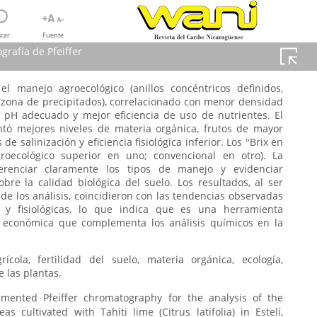
car
Fuente
grafía de Pfeiffer
el manejo agroecológico (anillos concéntricos definidos,
 zona de precipitados), correlacionado con menor densidad
a de Pfeiffer
n, pH adecuado y mejor eficiencia de uso de nutrientes. El
tography
tó mejores niveles de materia orgánica, frutos de mayor
de salinización y eficiencia fisiológica inferior. Los °Brix en
groecológico superior en uno; convencional en otro). La
ferenciar claramente los tipos de manejo y evidenciar
bre la calidad biológica del suelo. Los resultados, al ser
 de los análisis, coincidieron con las tendencias observadas
s y fisiológicas, lo que indica que es una herramienta
l y económica que complementa los análisis químicos en la
grícola, fertilidad del suelo, materia orgánica, ecología,
e las plantas.
emented Pfeiffer chromatography for the analysis of the
eas cultivated with Tahiti lime (Citrus latifolia) in Estelí,