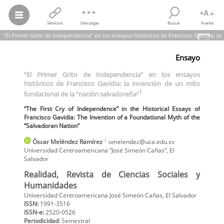
Servicios
Descargas
Buscar
Fuente
“El Primer Grito de Independencia” en los ensayos históricos de Francisco Gavidia: la
1
invención de un mito fundacional de la “nación salvadoreña”
Ensayo
Óscar Meléndez Ramírez
“El Primer Grito de Independencia” en los ensayos históricos de
“El Primer Grito de Independencia” en los ensayos
Francisco Gavidia: la invención de un mito fundacional de la “nación
históricos de Francisco Gavidia: la invención de un mito
1
salvadoreña”
1
fundacional de la “nación salvadoreña”
“The First Cry of Independence” in the Historical Essays of Francisco
Gavidia: The Invention of a Foundational Myth of the “Salvadoran
“The First Cry of Independence” in the Historical Essays of
Nation”
Realidad, Revista de Ciencias Sociales y Humanidades, núm. 164, pp.
Francisco Gavidia: The Invention of a Foundational Myth of the
39-88, 2024
“Salvadoran Nation”
Universidad Centroamericana José Simeón Cañas
2
Óscar
Meléndez Ramírez
omelendez@uca.edu.sv
Universidad Centroamericana “José Simeón Cañas”
,
El
Salvador
Realidad, Revista de Ciencias Sociales y
Humanidades
Universidad Centroamericana José Simeón Cañas, El Salvador
ISSN:
1991-3516
ISSN-e:
2520-0526
Periodicidad:
Semestral