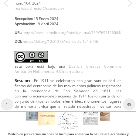
núm. 164,
2024
realidad.director@uca.edu.sv
Recepción:
15 Enero 2024
Aprobación:
19 Abril 2024
URL:
https://portal.amelica.org/ameli/journal/769/7695126004/
DOI:
https://doi.org/10.51378/realidad.vi164.8446
Esta obra está bajo una
Licencia Creative Commons
Atribución-NoComercial 4.0 Internacional.
Resumen:
En 1911 se celebraron con gran suntuosidad las
fiestas del centenario de los movimientos políticos registrados
en la Intendencia de San Salvador en 1811. Las
conmemoraciones-celebraciones de 1911 fueron parte de un
conjunto de ritos, símbolos, efemérides, monumentos, lugares
1
89
de memoria cívica que el Estado necesitaba inventar para
Modelo de publicación sin fines de lucro para conservar la naturaleza académica y