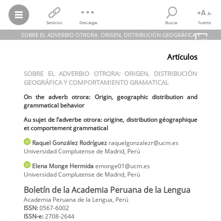
Servicios
Descargas
Buscar
Fuente
SOBRE EL ADVERBIO OTRORA: ORIGEN, DISTRIBUCIÓN GEOGRÁFICA Y
COMPORTAMIENTO GRAMATICAL
Artículos
Raquel González Rodríguez; Elena Monge Hermida
SOBRE EL ADVERBIO OTRORA: ORIGEN, DISTRIBUCIÓN GEOGRÁFICA
SOBRE EL ADVERBIO OTRORA: ORIGEN, DISTRIBUCIÓN
Y COMPORTAMIENTO GRAMATICAL
GEOGRÁFICA Y COMPORTAMIENTO GRAMATICAL
On the adverb otrora: Origin, geographic distribution and
grammatical behavior
On the adverb otrora: Origin, geographic distribution and
Au sujet de l’adverbe otrora: origine, distribution géographique et
grammatical behavior
comportement grammatical
Boletín de la Academia Peruana de la Lengua,
vol.
75, núm. 75, pp.
Au sujet de l’adverbe otrora: origine, distribution géographique
341-377, 2024
Academia Peruana de la Lengua
et comportement grammatical
Raquel
González Rodríguez
raquelgonzalezr@ucm.es
Universidad Complutense de Madrid
,
Perú
Elena
Monge Hermida
emonge01@ucm.es
Universidad Complutense de Madrid
,
Perú
Boletín de la Academia Peruana de la Lengua
Academia Peruana de la Lengua, Perú
ISSN:
0567-6002
ISSN-e:
2708-2644