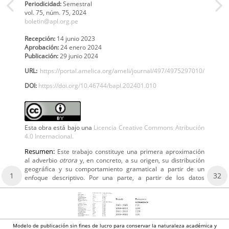
Periodicidad:
Semestral
vol. 75,
núm. 75,
2024
boletin@apl.org.pe
Recepción:
14 junio 2023
Aprobación:
24 enero 2024
Publicación:
29 junio 2024
URL:
https://portal.amelica.org/ameli/journal/497/4975297010/
DOI:
https://doi.org/10.46744/bapl.202401.010
Esta obra está bajo una
Licencia Creative Commons Atribución
4.0 Internacional.
Resumen:
Este trabajo constituye una primera aproximación
al adverbio
otrora
y, en concreto, a su origen, su distribución
geográfica y su comportamiento gramatical a partir de un
1
32
enfoque descriptivo. Por una parte, a partir de los datos
Modelo de publicación sin fines de lucro para conservar la naturaleza académica y