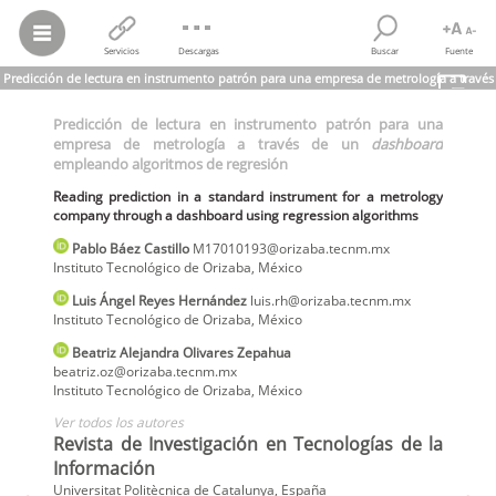
Servicios
Descargas
Buscar
Fuente
Predicción de lectura en instrumento patrón para una empresa de metrología a través
de un
dashboard
empleando algoritmos de regresión
Predicción de lectura en instrumento patrón para una
Pablo Báez Castillo; Luis Ángel Reyes Hernández; Beatriz Alejandra
empresa de metrología a través de un
dashboard
Olivares Zepahua; et al.
empleando algoritmos de regresión
Predicción de lectura en instrumento patrón para una empresa de
metrología a través de un
dashboard
empleando algoritmos de
Reading prediction in a standard instrument for a metrology
regresión
company through a dashboard using regression algorithms
Reading prediction in a standard instrument for a metrology
company through a dashboard using regression algorithms
Pablo
Báez Castillo
M17010193@orizaba.tecnm.mx
Revista de Investigación en Tecnologías de la Información,
vol.
12,
Instituto Tecnológico de Orizaba
,
México
núm. 27, Esp., pp. 26-39, 2024
Universitat Politècnica de Catalunya
Luis Ángel
Reyes Hernández
luis.rh@orizaba.tecnm.mx
Instituto Tecnológico de Orizaba
,
México
Beatriz Alejandra
Olivares Zepahua
beatriz.oz@orizaba.tecnm.mx
Instituto Tecnológico de Orizaba
,
México
Ver todos los autores
Revista de Investigación en Tecnologías de la
Información
Universitat Politècnica de Catalunya, España