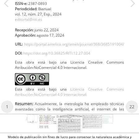
ISSN-e:
2387-0893
Periodicidad:
Bianual
vol. 12,
núm. 27, Esp.,
2024
editorial@riti.es
Recepción:
junio 22, 2024
Aprobación:
agosto 17, 2024
URL:
https://portal.amelica.org/ameli/journal/368/3685191004/
DOI:
https://doi.org/10.36825/RITI.12.27.004
Esta obra está bajo una Licencia Creative Commons
Atribución-NoComercial 4.0 Internacional.
Esta obra está bajo una
Licencia Creative Commons
Atribución-NoComercial 4.0 Internacional.
Resumen:
Actualmente, la metrología ha empleado técnicas
1
22
avanzadas como la inteligencia artificial, el internet de las
Modelo de publicación sin fines de lucro para conservar la naturaleza académica y