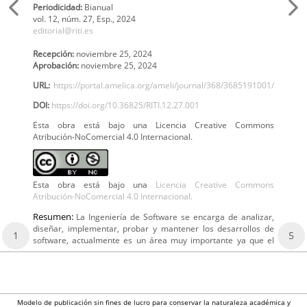
Periodicidad:
Bianual
vol. 12,
núm. 27, Esp.,
2024
editorial@riti.es
Recepción:
noviembre 25, 2024
Aprobación:
noviembre 25, 2024
URL:
https://portal.amelica.org/ameli/journal/368/3685191001/
DOI:
https://doi.org/10.36825/RITI.12.27.001
Esta obra está bajo una Licencia Creative Commons
Atribución-NoComercial 4.0 Internacional.
Esta obra está bajo una
Licencia Creative Commons
Atribución-NoComercial 4.0 Internacional.
Resumen:
La Ingeniería de Software se encarga de analizar,
diseñar, implementar, probar y mantener los desarrollos de
1
5
software, actualmente es un área muy importante ya que el
Modelo de publicación sin fines de lucro para conservar la naturaleza académica y