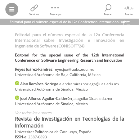
Servicios
Descargas
Buscar
Fuente
Editorial para el número especial de la 12a Conferencia Internacional sobre
Investigación e Innovación en Ingeniería de Software (CONISOFT'24)
Editorial para el número especial de la 12a Conferencia
Reyes Juárez-Ramírez; Alan Ramírez-Noriega; José Alfonso Aguilar-
Internacional sobre Investigación e Innovación en
Calderón; et al.
Ingeniería de Software (CONISOFT'24)
Editorial para el número especial de la 12a Conferencia Internacional
sobre Investigación e Innovación en Ingeniería de Software
E
ditorial for the special issue of the 12th International
(CONISOFT'24)
Conference on Software Engineering Research and Innovation
E
ditorial for the special issue of the 12th International Conference on
Software Engineering Research and Innovation
Reyes
Juárez-Ramírez
reyesjua@uabc.edu.mx
Revista de Investigación en Tecnologías de la Información,
vol.
12,
Universidad Autónoma de Baja California
,
México
núm. 27, Esp., pp. 1-3, 2024
Universitat Politècnica de Catalunya
Alan
Ramírez-Noriega
alandramireznoriega@uas.edu.mx
Universidad Autónoma de Sinaloa
,
México
José Alfonso
Aguilar-Calderón
ja.aguilar@uas.edu.mx
Universidad Autónoma de Sinaloa
,
México
Ver todos los autores
Revista de Investigación en Tecnologías de la
Información
Universitat Politècnica de Catalunya, España
ISSN-e:
2387-0893