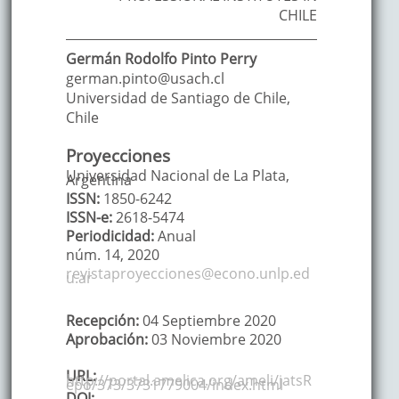
CHILE
Germán Rodolfo
Pinto Perry
german.pinto@usach.cl
Universidad de Santiago de Chile
,
Chile
Proyecciones
Universidad Nacional de La Plata,
Argentina
ISSN:
1850-6242
ISSN-e:
2618-5474
Periodicidad:
Anual
núm. 14,
2020
revistaproyecciones@econo.unlp.ed
u.ar
Recepción:
04 Septiembre 2020
Aprobación:
03 Noviembre 2020
URL:
http://portal.amelica.org/ameli/jatsR
epo/373/3731779004/index.html
DOI: