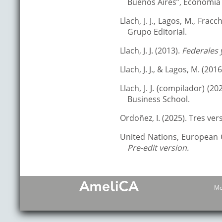
Buenos Aires”, Economia (
Llach, J. J., Lagos, M., Fracc
Grupo Editorial.
Llach, J. J. (2013).
Federales y
Llach, J. J., & Lagos, M. (2016
Llach, J. J. (compilador) (20
Business School.
Ordoñez, I. (2025). Tres ver
United Nations, European 
Pre-edit version.
Mo