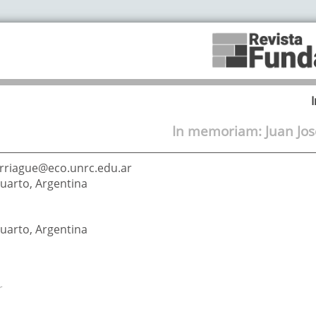
In memoriam: Juan Jos
riague@eco.unrc.edu.ar
Cuarto
,
Argentina
uarto, Argentina
r