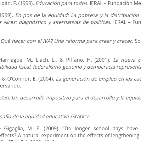
oldán, F. (1999).
Educación para todos
. IERAL – Fundación Me
(1999).
En pos de
la
equidad: La pobreza y la distribución 
Aires: diagnóstico y alternativas de políticas
. IERAL – Fu
¿Qué hacer con el IVA? Una reforma para creer y crecer.
So
 Harriague, M., Llach, L., & Piffano, H. (2001).
La nueva co
bilidad fiscal, federalismo genuino y democracia represent
., & O’Connor, E. (2004).
La generación de empleo en las ca
servando.
2005).
Un desarrollo impositivo para el desarrollo y la equid
esafío de la equidad educativa
. Granica.
 & Gigaglia, M. E. (2009). “Do longer school days have
ffects? A natural experiment on the effects of lengthening