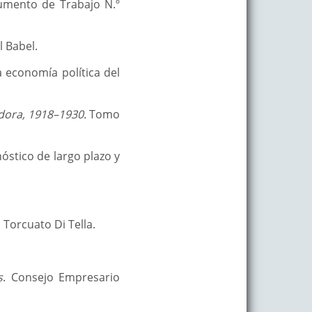
mento de Trabajo N.º
l Babel.
la economía política del
adora, 1918–1930.
Tomo
nóstico de largo plazo y
Torcuato Di Tella.
s
. Consejo Empresario