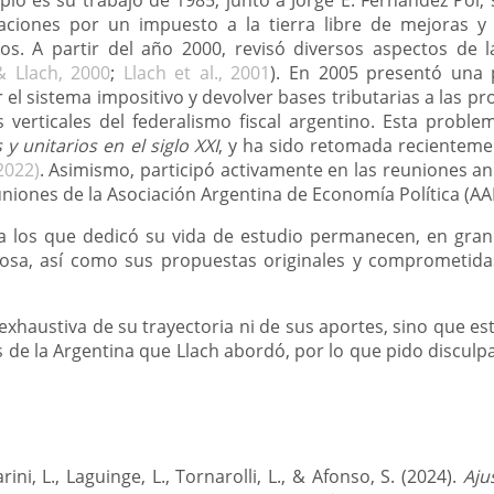
aciones por un impuesto a la tierra libre de mejoras y s
. A partir del año 2000, revisó diversos aspectos de la
& Llach, 2000
;
Llach et al., 2001
). En 2005 presentó una
 el sistema impositivo y devolver bases tributarias a las pro
s verticales del federalismo fiscal argentino. Esta proble
 y unitarios en el siglo XXI
, y ha sido retomada recientem
2022)
. Asimismo, participó activamente en las reuniones a
uniones de la Asociación Argentina de Economía Política (AA
a los que dedicó su vida de estudio permanecen, en gran
urosa, así como sus propuestas originales y comprometid
 exhaustiva de su trayectoria ni de sus aportes, sino que e
de la Argentina que Llach abordó, por lo que pido disculpas
rini, L., Laguinge, L., Tornarolli, L., & Afonso, S. (2024).
Aju