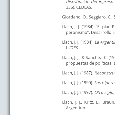
distribución del ingreso
336). CEDLAS.
Giordano, O., Seggiaro, C., &
Llach, J. J. (1984). “El pla
peronismo”. Desarrollo Ec
Llach, J. J. (1984).
La Argenti
I.
IDES
Llach, J. J., & Sánchez, C. 
propuestas de políticas.
Llach, J. J. (1987).
Reconstru
Llach, J. J. (1990).
Las hipere
Llach, J. J. (1997).
Otro siglo,
Llach, J. J., Kritz, E., Bra
Argentino.