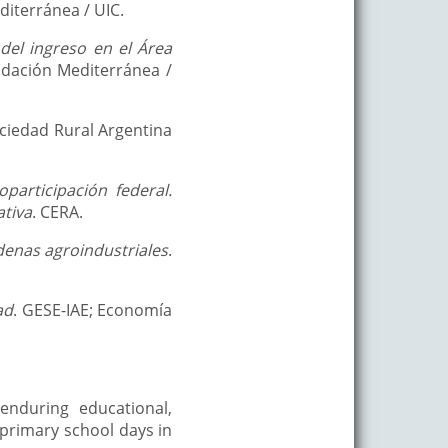
diterránea / UIC.
del ingreso en el Área
ndación Mediterránea /
ciedad Rural Argentina
participación federal.
ativa
. CERA.
denas agroindustriales
.
ad
. GESE-IAE; Economía
 enduring educational,
 primary school days in