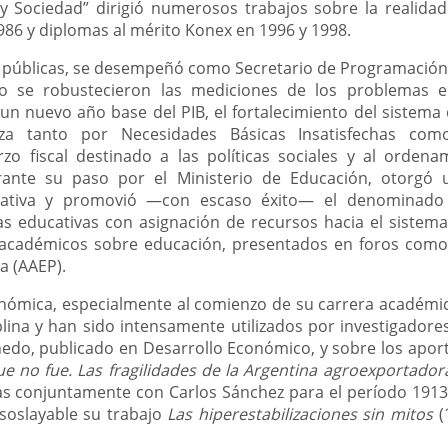
y Sociedad” dirigió numerosos trabajos sobre la realida
86 y diplomas al mérito Konex en 1996 y 1998.
cas públicas, se desempeñó como Secretario de Programació
o se robustecieron las mediciones de los problemas e
un nuevo año base del PIB, el fortalecimiento del sistema
za tanto por Necesidades Básicas Insatisfechas com
o fiscal destinado a las políticas sociales y al ordena
rante su paso por el Ministerio de Educación, otorgó u
cativa y promovió —con escaso éxito— el denominado 
 educativas con asignación de recursos hacia el sistema
académicos sobre educación, presentados en foros como 
a (AAEP).
onómica, especialmente al comienzo de su carrera académic
plina y han sido intensamente utilizados por investigadores
inedo, publicado en Desarrollo Económico, y sobre los apor
ue no fue. Las fragilidades de la Argentina agroexportador
adas conjuntamente con Carlos Sánchez para el período 1913
soslayable su trabajo
Las hiperestabilizaciones sin mitos
(