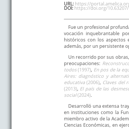
URL:
https://portal.amelica.o
DOI:
https://doi.org/10.63207
Fue un profesional profund
vocación inquebrantable por
históricos con los aspectos 
además, por un persistente op
Un recorrido por sus obras,
preocupaciones:
Reconstruc
todos
(1997)
,
En pos de la equ
Aires: diagnóstico y alternat
educativa
(2006)
,
Claves del 
(2013)
,
El país de las desmes
social
(2024)
.
Desarrolló una extensa traye
en instituciones como la Fund
miembro activo de la Academia
Ciencias Económicas, en ejerc