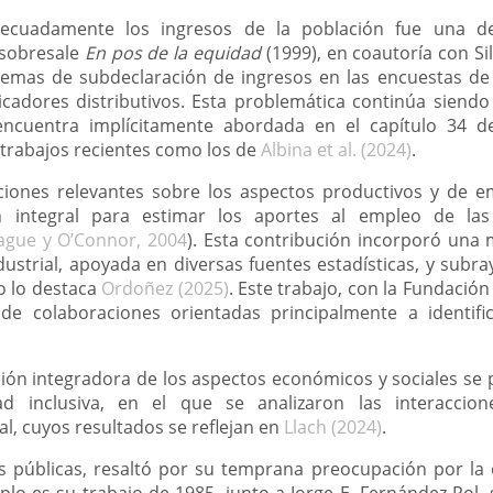
decuadamente los ingresos de la población fue una d
 sobresale
En pos de la equidad
(1999), en coautoría con S
lemas de subdeclaración de ingresos en las encuestas de
icadores distributivos. Esta problemática continúa siendo
encuentra implícitamente abordada en el capítulo 34 
 trabajos recientes como los de
Albina et al. (2024)
.
ciones relevantes sobre los aspectos productivos y de e
n integral para estimar los aportes al empleo de las
iague y O’Connor, 2004
). Esta contribución incorporó una 
ustrial, apoyada en diversas fuentes estadísticas, y subra
mo lo destaca
Ordoñez (2025)
. Este trabajo, con la Fundaci
 de colaboraciones orientadas principalmente a identific
sión integradora de los aspectos económicos y sociales se
ad inclusiva, en el que se analizaron las interaccion
al, cuyos resultados se reflejan en
Llach (2024)
.
s públicas, resaltó por su temprana preocupación por la 
plo es su trabajo de 1985, junto a Jorge E. Fernández Pol, 