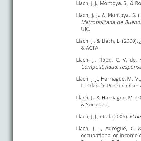
Llach, J. J., Montoya, S., & R
Llach, J. J., & Montoya, S. 
Metropolitana de Buenos 
UIC.
Llach, J., & Llach, L. (2000).
& ACTA.
Llach, J., Flood, C. V. de,
Competitividad, responsa
Llach, J. J., Harriague, M. M
Fundación Producir Con
Llach, J., & Harriague, M. (
& Sociedad.
Llach, J. J., et al. (2006).
El d
Llach, J. J., Adrogué, C.
occupational or income e