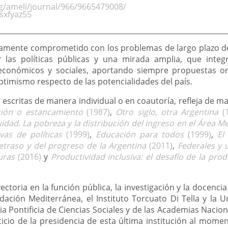
rg/ameli/journal/966/9665479008/
/sxfyaz55
amente comprometido con los problemas de largo plazo de
 las políticas públicas y una mirada amplia, que integ
económicos y sociales, aportando siempre propuestas orig
timismo respecto de las potencialidades del país.
 escritas de manera individual o en coautoría, refleja de m
ción o estancamiento
(1987)
,
Otro siglo, otra Argentina
(1
idad. La pobreza y la distribución del ingreso en el Área 
ivas de políticas
(1999)
,
Educación para todos
(1999)
,
El
retraso y del progreso de la Argentina
(2011)
,
Federales y u
uras
(2016)
y
Productividad inclusiva: el desafío de la prod
ctoria en la función pública, la investigación y la docenci
ación Mediterránea, el Instituto Torcuato Di Tella y la U
 Pontificia de Ciencias Sociales y de las Academias Nacio
icio de la presidencia de esta última institución al momen