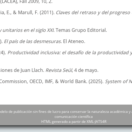
LACEA), Fall 2009, 10, 2.
hia, E., & Marull, F. (2011).
Claves del retraso y del progreso 
 unitarios en el siglo XXI
. Temas Grupo Editorial.
).
El país de las desmesuras
. El Ateneo.
24).
Productividad inclusiva: el desafío de la productividad y
siones de Juan Llach.
Revista Seúl
, 4 de mayo.
Commission, OECD, IMF, & World Bank. (2025).
System of N
delo de publicación sin fines de lucro para conservar la naturaleza académica y 
comunicación científica
HTML generado a partir de XML-JATS4R