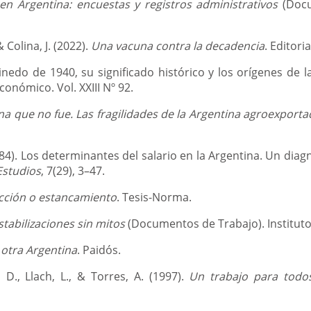
 en Argentina: encuestas y registros administrativos
(Docu
 Colina, J. (2022).
Una vacuna contra la decadencia
. Editoria
n Pinedo de 1940, su significado histórico y los orígenes de 
onómico. Vol. XXIII Nº 92.
na que no fue. Las fragilidades de la Argentina agroexport
(1984). Los determinantes del salario en la Argentina. Un diag
Estudios
, 7(29), 3–47.
cción o estancamiento
. Tesis-Norma.
stabilizaciones sin mitos
(Documentos de Trabajo). Instituto 
 otra Argentina
. Paidós.
un, D., Llach, L., & Torres, A. (1997).
Un trabajo para todo