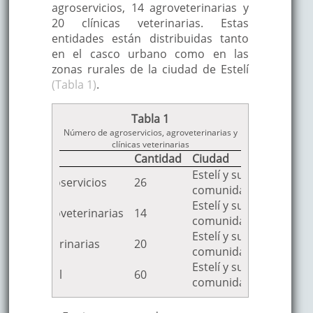
agroservicios, 14 agroveterinarias y
20 clínicas veterinarias. Estas
entidades están distribuidas tanto
en el casco urbano como en las
zonas rurales de la ciudad de Estelí
(Tabla 1)
.
Tabla 1
Número de agroservicios, agroveterinarias y
clínicas veterinarias
Tipo
Cantidad
Ciudad
Estelí y sus
Agroservicios
26
comunidades
Estelí y sus
Agroveterinarias
14
comunidades
Estelí y sus
Veterinarias
20
comunidades
Estelí y sus
Total
60
comunidades