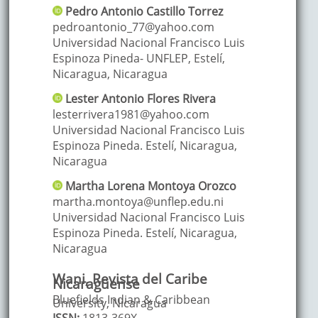
Pedro Antonio
Castillo Torrez
pedroantonio_77@yahoo.com
Universidad Nacional Francisco Luis
Espinoza Pineda- UNFLEP, Estelí,
Nicaragua
,
Nicaragua
Lester Antonio
Flores Rivera
lesterrivera1981@yahoo.com
Universidad Nacional Francisco Luis
Espinoza Pineda. Estelí, Nicaragua
,
Nicaragua
Martha Lorena
Montoya Orozco
martha.montoya@unflep.edu.ni
Universidad Nacional Francisco Luis
Espinoza Pineda. Estelí, Nicaragua
,
Nicaragua
Wani, Revista del Caribe
Nicaragüense
Bluefields Indian & Caribbean
University, Nicaragua