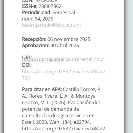
ISSN:
1813-369X
ISSN-e:
2308-7862
Periodicidad:
Semestral
núm. 84,
2026
lester.jarquin@bicu.edu.ni
Recepción:
06 noviembre 2025
Aprobación:
30 abril 2026
URL:
https://portal.amelica.org/ameli/jour
nal/921/9215627011/
DOI:
https://doi.org/10.5377/wani.v1i84.22
794
Para citar en APA:
Castillo Torrez, P.
A., Flores Rivera, L. A., & Montoya
Orozco, M. L. (2026). Evaluación del
potencial de demanda de
consultorías de agroservicios en
Estelí, 2023. Wani, (84), e22794.
https://doi.org/10.5377/wani.v1i84.22