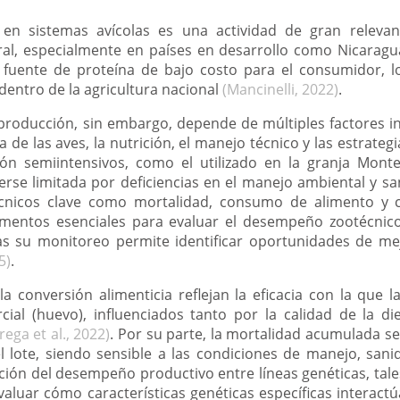
en sistemas avícolas es una actividad de gran relevan
ral, especialmente en países en desarrollo como Nicaragu
fuente de proteína de bajo costo para el consumidor, lo
dentro de la agricultura nacional
(Mancinelli, 2022)
.
 producción, sin embargo, depende de múltiples factores i
a de las aves, la nutrición, el manejo técnico y las estrategi
ón semiintensivos, como el utilizado en la granja Monte
erse limitada por deficiencias en el manejo ambiental y san
cnicos clave como mortalidad, consumo de alimento y co
mentos esenciales para evaluar el desempeño zootécnico
ras su monitoreo permite identificar oportunidades de me
5)
.
a conversión alimenticia reflejan la eficacia con la que l
ial (huevo), influenciados tanto por la calidad de la d
ega et al., 2022)
. Por su parte, la mortalidad acumulada se
el lote, siendo sensible a las condiciones de manejo, sani
ción del desempeño productivo entre líneas genéticas, ta
aluar cómo características genéticas específicas interact