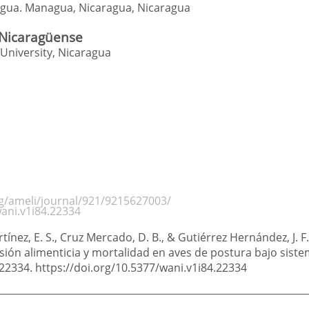
agua. Managua, Nicaragua
,
Nicaragua
 Nicaragüense
 University, Nicaragua
rg/ameli/journal/921/9215627003/
wani.v1i84.22334
tínez, E. S., Cruz Mercado, D. B., & Gutiérrez Hernández, J. 
ión alimenticia y mortalidad en aves de postura bajo siste
 e22334. https://doi.org/10.5377/wani.v1i84.22334