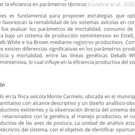
r la eficiencia en parámetros técnicos
(Gulabrai et al., 2025
nes es fundamental para proponer estrategias que opt
 favorezcan la rentabilidad de los sistemas avícolas en co
o fue evaluar los parámetros de mortalidad, consumo de 
ra bajo un sistema de producción semiintensivo en Estelí
lb White e Isa Brown mediante registros productivos. Como
ue existen diferencias significativas en los parámetros pr
ticia y mortalidad, entre las líneas genéticas Dekalb W
intensiva, lo cual influye en la eficiencia productiva del si
ón
ló en la finca avícola Monte Carmelo, ubicada en el municip
antitativo con alcance descriptivo y un diseño analítico-ob
roductivos existentes y la observación directa del sistema d
s relacionados con la genética, el manejo productivo, el c
oductiva de las aves de postura. La unidad de análisis est
écnicos del sistema, con el objetivo de identificar oportu