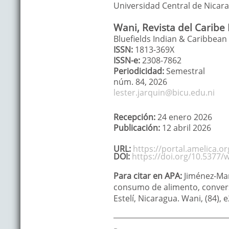
Universidad Central de Nicar
Wani, Revista del Caribe
Bluefields Indian & Caribbean
ISSN:
1813-369X
ISSN-e:
2308-7862
Periodicidad:
Semestral
núm. 84,
2026
lester.jarquin@bicu.edu.ni
Recepción:
24 enero 2026
Publicación:
12 abril 2026
URL:
https://portal.amelica.o
DOI:
https://doi.org/10.5377/
Para citar en APA:
Jiménez-Mar
consumo de alimento, convers
Estelí, Nicaragua. Wani, (84),