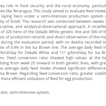
ey role in food security and the rural economy, particul
es like Nicaragua. This study aimed to evaluate feed intake
n laying hens under a semi-intensive production system
lity of Estelí. The research was conducted between weeks 1
scriptive, and analytical-observational approach. A stratif
of 320 hens of the Dekalb White genetic line and 500 of th
sis of production records and direct observation of the 
 during the evaluation period, with no deaths recorded in
te of 0.4% in the Isa Brown line. The average daily feed i
bird/day for Dekalb White and 111 g/bird/day for Isa Br
ns. Feed conversion ratio showed high values ​​at the b
lizing from week 25 onward in both genetic lines, with grea
the average daily feed intake showed significant differenc
n Isa Brown. Regarding feed conversion ratio, greater stabi
 more efficient utilization of feed for egg production.
atio, semi-intensive system.