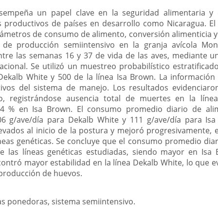
esempeña un papel clave en la seguridad alimentaria y 
 productivos de países en desarrollo como Nicaragua. El
rámetros de consumo de alimento, conversión alimenticia y 
de producción semiintensivo en la granja avícola Mont
entre las semanas 16 y 37 de vida de las aves, mediante un
vacional. Se utilizó un muestreo probabilístico estratific
 Dekalb White y 500 de la línea Isa Brown. La información
ctivos del sistema de manejo. Los resultados evidenciar
o, registrándose ausencia total de muertes en la lín
4 % en Isa Brown. El consumo promedio diario de alim
06 g/ave/día para Dekalb White y 111 g/ave/día para Isa
evados al inicio de la postura y mejoró progresivamente, e
neas genéticas. Se concluye que el consumo promedio dia
ntre las líneas genéticas estudiadas, siendo mayor en Isa
contró mayor estabilidad en la línea Dekalb White, lo que ev
a producción de huevos.
nas ponedoras, sistema semiintensivo.