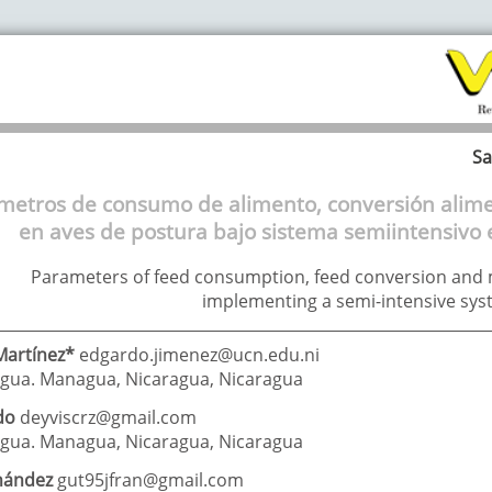
Sa
metros de consumo de alimento, conversión alime
en aves de postura bajo sistema semiintensivo e
Parameters of feed consumption, feed conversion and m
implementing a semi-intensive syst
Martínez*
edgardo.jimenez@ucn.edu.ni
agua. Managua, Nicaragua
,
Nicaragua
do
deyviscrz@gmail.com
agua. Managua, Nicaragua
,
Nicaragua
nández
gut95jfran@gmail.com