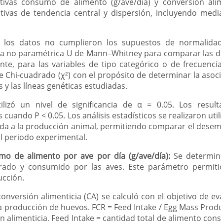
ativas consumo de alimento (g/ave/día) y conversión alim
tivas de tendencia central y dispersión, incluyendo medi
e los datos no cumplieron los supuestos de normalid
ba no paramétrica U de Mann–Whitney para comparar las d
ente, para las variables de tipo categórico o de frecuenci
 de Chi-cuadrado (χ²) con el propósito de determinar la aso
s y las líneas genéticas estudiadas.
lizó un nivel de significancia de α = 0.05. Los resul
s cuando P < 0.05. Los análisis estadísticos se realizaron u
cada a la producción animal, permitiendo comparar el dese
el periodo experimental.
o de alimento por ave por día (g/ave/día):
Se determinó
trado y consumido por las aves. Este parámetro permitió
ucción.
conversión alimenticia (CA) se calculó con el objetivo de eva
 la producción de huevos. FCR = Feed Intake / Egg Mass Pro
n alimenticia, Feed Intake = cantidad total de alimento co