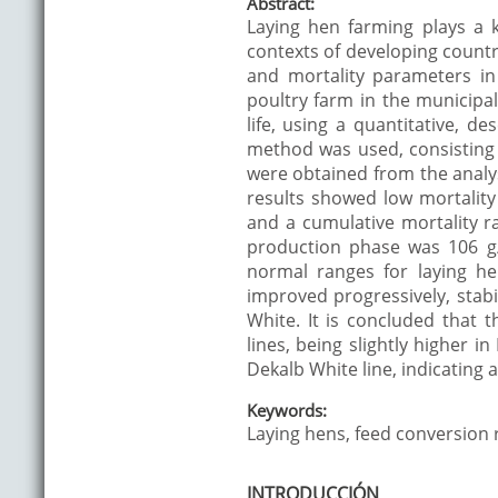
Abstract:
Laying hen farming plays a k
contexts of developing countri
and mortality parameters i
poultry farm in the municipa
life, using a quantitative, de
method was used, consisting 
were obtained from the analy
results showed low mortality
and a cumulative mortality ra
production phase was 106 g/
normal ranges for laying he
improved progressively, stabi
White. It is concluded that 
lines, being slightly higher i
Dekalb White line, indicating a
Keywords:
Laying hens, feed conversion r
INTRODUCCIÓN