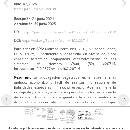
núm. 82,
2025
lester.jarquin@bicu.edu.ni
Recepción:
21 junio 2024
Aprobación:
30 junio 2025
URL:
https://portal.amelica.org/ameli/journal/921/9215376010/
DOI:
https://doi.org/10.5377/wani.v1i82.20714
Para citar en APA:
Mairena Bermúdez, Z. D., & Chacón López,
O. A. (2025). Crecimiento y desarrollo en vivero de cinco
especies forestales propagadas vegetativamente en dos
sistemas de siembra. Wani, (82), e20714.
https://doi.org/10.5377/wani.v1i82.20714
Resumen:
La propagación vegetativa es el sistema más
antiguo, económico y fácil de realizar; no requiere de
habilidades especiales, ni mucho espacio. Además, tiene la
ventaja de ganancia genética en períodos cortos, así como la
de transferir todo el potencial genético de la planta madre a su
1
16
descendencia obteniendo estacas enraizadas de calidad que
Modelo de publicación sin fines de lucro para conservar la naturaleza académica y