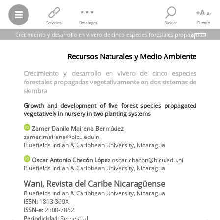
Servicios
Descargas
Buscar
Fuente
Crecimiento y desarrollo en vivero de cinco especies forestales propagadas
vegetativamente en dos sistemas de siembra
Recursos Naturales y Medio Ambiente
Zamer Danilo Mairena Bermúdez; Oscar Antonio Chacón López
Crecimiento y desarrollo en vivero de cinco especies forestales
Crecimiento y desarrollo en vivero de cinco especies
propagadas vegetativamente en dos sistemas de siembra
forestales propagadas vegetativamente en dos sistemas de
Growth and development of five forest species propagated
vegetatively in nursery in two planting systems
siembra
Wani, Revista del Caribe Nicaragüense, núm. 82, 2025
Bluefields Indian & Caribbean University
Growth and development of five forest species propagated
vegetatively in nursery in two planting systems
Zamer Danilo
Mairena Bermúdez
zamer.mairena@bicu.edu.ni
Bluefields Indian & Caribbean University
,
Nicaragua
Oscar Antonio
Chacón López
oscar.chacon@bicu.edu.ni
Bluefields Indian & Caribbean University
,
Nicaragua
Wani, Revista del Caribe Nicaragüense
Bluefields Indian & Caribbean University, Nicaragua
ISSN:
1813-369X
ISSN-e:
2308-7862
Periodicidad:
Semestral