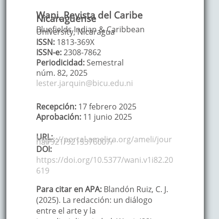
Wani, Revista del Caribe
Nicaragüense
Bluefields Indian & Caribbean
University, Nicaragua
ISSN:
1813-369X
ISSN-e:
2308-7862
Periodicidad:
Semestral
núm. 82,
2025
lester.jarquin@bicu.edu.ni
Recepción:
17 febrero 2025
Aprobación:
11 junio 2025
URL:
https://portal.amelica.org/ameli/jour
nal/921/9215376007/
DOI:
https://doi.org/10.5377/wani.v1i82.20
619
Para citar en APA:
Blandón Ruiz, C. J.
(2025). La redacción: un diálogo
entre el arte y la