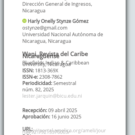
Dirección General de Ingresos
,
Nicaragua
Harly Onelly
Stynze Gómez
ostynze@gmail.com
Universidad Nacional Autónoma de
Nicaragua
,
Nicaragua
Wani, Revista del Caribe
Nicaragüense
Bluefields Indian & Caribbean
University, Nicaragua
ISSN:
1813-369X
ISSN-e:
2308-7862
Periodicidad:
Semestral
núm. 82,
2025
lester.jarquin@bicu.edu.ni
Recepción:
09 abril 2025
Aprobación:
16 junio 2025
URL:
https://portal.amelica.org/ameli/jour
nal/921/9215376003/