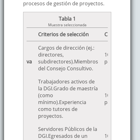
procesos de gestión de proyectos.
Tabla 1
Muestra seleccionada
Grupo
Criterios de selección
Cantidad
Cargos de dirección (ej.:
Parte
directores,
10
administrativa
subdirectores).Miembros
participantes
del Consejo Consultivo.
Trabajadores activos de
la DGI.Grado de maestría
(como
10
Tutores
mínimo).Experiencia
participantes
como tutores de
proyectos.
Servidores Públicos de la
DGI.Egresados de un
10
Egresados