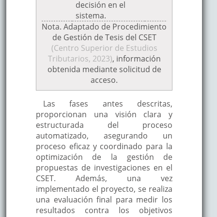
decisión en el
sistema.
Nota. Adaptado de Procedimiento
El sistema
de Gestión de Tesis del CSET
notifica
(Centro Superior de Estudios
automáticamente
Tributarios, 2023)
a los
, información
Sistema
5. Notificación
obtenida mediante solicitud de
maestrandos y
automatizado
tutores sobre el
acceso.
tema aprobado y
la asignación del
Las fases antes descritas,
tutor.
proporcionan una visión clara y
El tutor agrega el
estructurada del proceso
cronograma
automatizado, asegurando un
6. Elaboración
detallado de la
Tutor
proceso eficaz y coordinado para la
del Cronograma
tesis en el
optimización de la gestión de
sistema.
propuestas de investigaciones en el
El resultado de la
CSET. Además, una vez
defensa se
implementado el proyecto, se realiza
registra en el
una evaluación final para medir los
7. Defensa de
sistema,
resultados contra los objetivos