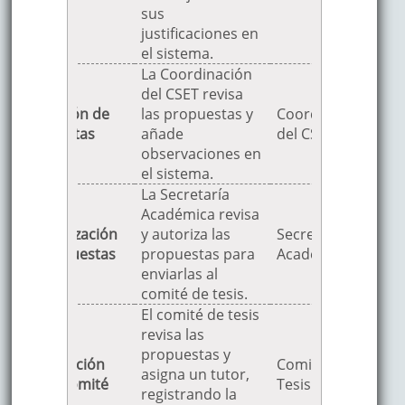
Temas
sus
justificaciones en
el sistema.
La Coordinación
del CSET revisa
2. Revisión de
las propuestas y
Coordinación
Propuestas
añade
del CSET
observaciones en
el sistema.
La Secretaría
Académica revisa
3. Autorización
y autoriza las
Secretaría
de Propuestas
propuestas para
Académica
enviarlas al
comité de tesis.
El comité de tesis
revisa las
propuestas y
4. Evaluación
Comité de
asigna un tutor,
por el Comité
Tesis
registrando la