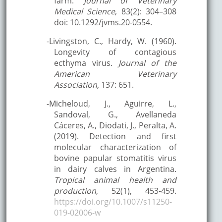
farm.
Journal of Veterinary
Medical Science
, 83(2): 304–308
doi: 10.1292/jvms.20-0554.
-Livingston, C., Hardy, W. (1960).
Longevity of contagious
ecthyma virus.
Journal of the
American Veterinary
Association,
137: 651.
-Micheloud, J., Aguirre, L.,
Sandoval, G., Avellaneda
Cáceres, A., Diodati, J., Peralta, A.
(2019). Detection and first
molecular characterization of
bovine papular stomatitis virus
in dairy calves in Argentina.
Tropical animal health and
production
, 52(1), 453-459.
https://doi.org/10.1007/s11250-
019-02006-w