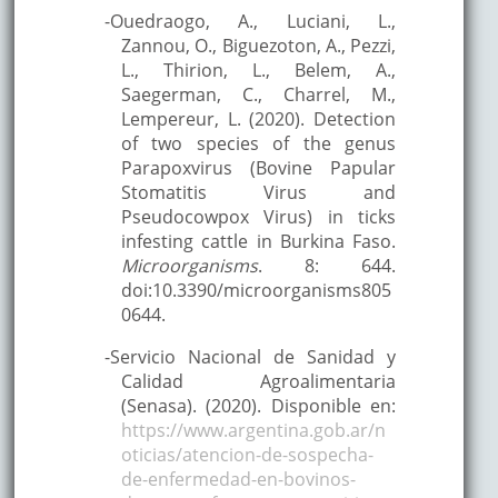
-Ouedraogo, A., Luciani, L.,
Zannou, O., Biguezoton, A., Pezzi,
L., Thirion, L., Belem, A.,
Saegerman, C., Charrel, M.,
Lempereur, L. (2020). Detection
of two species of the genus
Parapoxvirus (Bovine Papular
Stomatitis Virus and
Pseudocowpox Virus) in ticks
infesting cattle in Burkina Faso.
Microorganisms
. 8: 644.
doi:10.3390/microorganisms805
0644.
-Servicio Nacional de Sanidad y
Calidad Agroalimentaria
(Senasa). (2020). Disponible en:
https://www.argentina.gob.ar/n
oticias/atencion-de-sospecha-
de-enfermedad-en-bovinos-