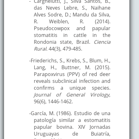
- Cargnelutti, J., Silva Santos, B.,
das Neves Lebre, S., Naihane
Alves Sodre, D.; Mandu da Silva,
R. Weiblen, R. (2014).
Pseudocowpox and papular
stomatitis in cattle in the
Rondonia state, Brazil.
Ciencia
Rural
. 44(3), 479-485.
-Friederichs, S., Krebs, S., Blum, H.,
Lang, H., Buttner, M. (2015).
Parapoxvirus (PPV) of red deer
reveals subclinical infection and
confirms a unique species.
Journal of General Virology
,
96(6), 1446-1462.
-García, M. (1986). Estudio de una
patología similar a estomatitis
papular bovina. XIV Jornadas
Uruguayas de Buiatría,