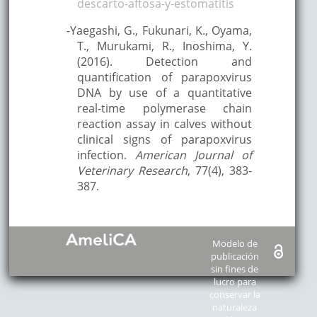
descarto-aftosa-y-estomatitis
-Yaegashi, G., Fukunari, K., Oyama,
T., Murukami, R., Inoshima, Y.
(2016). Detection and
quantification of parapoxvirus
DNA by use of a quantitative
real-time polymerase chain
reaction assay in calves without
clinical signs of parapoxvirus
infection.
American Journal of
Veterinary Research
, 77(4), 383-
387.
Modelo de
publicación
sin fines de
lucro para
conservar la
naturaleza