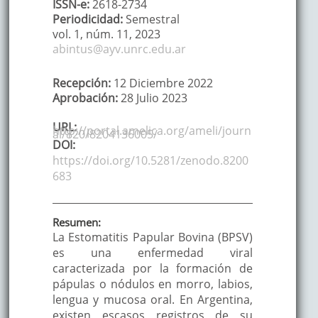
ISSN-e:
2618-2734
Periodicidad:
Semestral
vol. 1,
núm. 11,
2023
abintus@ayv.unrc.edu.ar
Recepción:
12 Diciembre 2022
Aprobación:
28 Julio 2023
URL:
http://portal.amelica.org/ameli/journ
al/820/8204136005/
DOI:
https://doi.org/10.5281/zenodo.8200
683
Resumen:
La Estomatitis Papular Bovina (BPSV)
es una enfermedad viral
caracterizada por la formación de
pápulas o nódulos en morro, labios,
lengua y mucosa oral. En Argentina,
existen escasos registros de su