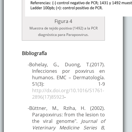
Figura 4
Muestra de tejido positiva (1492) a la PCR
diagnóstica para Parapoxvirus.
Bibliografía
-Bohelay, G., Duong, T.(2017).
Infecciones por poxvirus en
humanos. EMC – Dermatología.
51(3): 1-9
http://dx.doi.org/10.1016/S1761-
2896(17)85923
-
-Büttner, M., Rziha, H. (2002).
Parapoxvirus: from the lesion to
the viral genome".
Journal of
Veterinary Medicine Series B
,