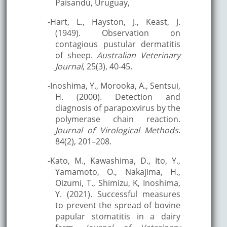
Paisandú, Uruguay,
-Hart, L., Hayston, J., Keast, J.
(1949). Observation on
contagious pustular dermatitis
of sheep.
Australian Veterinary
Journal
, 25(3), 40-45.
-Inoshima, Y., Morooka, A., Sentsui,
H. (2000). Detection and
diagnosis of parapoxvirus by the
polymerase chain reaction.
Journal of Virological Methods
.
84(2), 201–208.
-Kato, M., Kawashima, D., Ito, Y.,
Yamamoto, O., Nakajima, H.,
Oizumi, T., Shimizu, K, Inoshima,
Y. (2021). Successful measures
to prevent the spread of bovine
papular stomatitis in a dairy