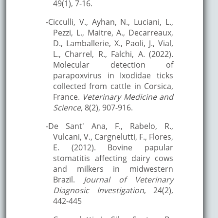
49(1), 7-16.
-Cicculli, V., Ayhan, N., Luciani, L.,
Pezzi, L., Maitre, A., Decarreaux,
D., Lamballerie, X., Paoli, J., Vial,
L., Charrel, R., Falchi, A. (2022).
Molecular detection of
parapoxvirus in Ixodidae ticks
collected from cattle in Corsica,
France.
Veterinary Medicine and
Science,
8(2), 907-916.
-De Sant' Ana, F., Rabelo, R.,
Vulcani, V., Cargnelutti, F., Flores,
E. (2012). Bovine papular
stomatitis affecting dairy cows
and milkers in midwestern
Brazil.
Journal of Veterinary
Diagnosic Investigation
, 24(2),
442-445