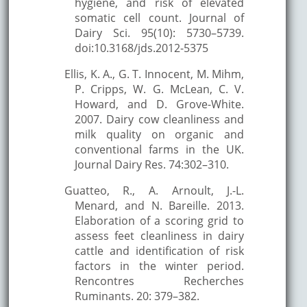
hygiene, and risk of elevated
somatic cell count. Journal of
Dairy Sci. 95(10): 5730–5739.
doi:10.3168/jds.2012-5375
Ellis, K. A., G. T. Innocent, M. Mihm,
P. Cripps, W. G. McLean, C. V.
Howard, and D. Grove-White.
2007. Dairy cow cleanliness and
milk quality on organic and
conventional farms in the UK.
Journal Dairy Res. 74:302–310.
Guatteo, R., A. Arnoult, J.-L.
Menard, and N. Bareille. 2013.
Elaboration of a scoring grid to
assess feet cleanliness in dairy
cattle and identification of risk
factors in the winter period.
Rencontres Recherches
Ruminants. 20: 379–382.