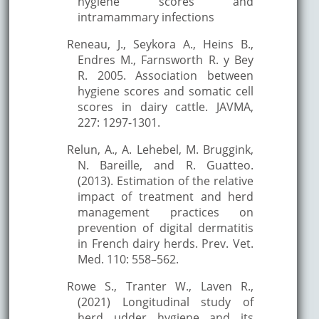
hygiene scores and
intramammary infections
Reneau, J., Seykora A., Heins B.,
Endres M., Farnsworth R. y Bey
R. 2005. Association between
hygiene scores and somatic cell
scores in dairy cattle. JAVMA,
227: 1297-1301.
Relun, A., A. Lehebel, M. Bruggink,
N. Bareille, and R. Guatteo.
(2013). Estimation of the relative
impact of treatment and herd
management practices on
prevention of digital dermatitis
in French dairy herds. Prev. Vet.
Med. 110: 558–562.
Rowe S., Tranter W., Laven R.,
(2021) Longitudinal study of
herd udder hygiene and its