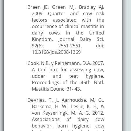
Breen JE, Green MJ, Bradley AJ.
2009. Quarter and cow risk
factors associated with the
occurrence of clinical mastitis in
dairy cows in the United
Kingdom. Journal Dairy Sci.
92(6): 2551-2561. doi:
10.3168/jds.2008-1369
Cook, N.B. y Reinemann, D.A. 2007.
A tool box for assessing cow,
udder and teat hygiene.
Proceedings of the 46th Natl.
Mastitis Counc: 31- 43.
DeVries, T. J., Aarnoudse, M. G.,
Barkema, H. W., Leslie, K. E., &
von Keyserlingk, M. A. G. 2012.
Associations of dairy cow
behavior, barn hygiene, cow