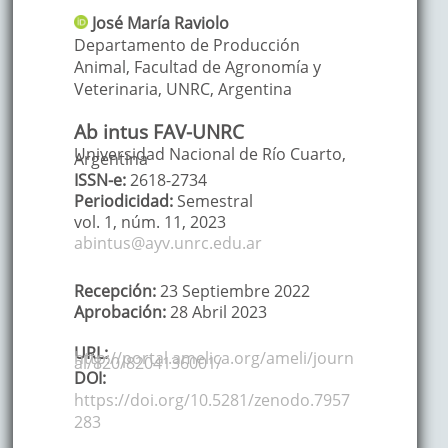
José María
Raviolo
Departamento de Producción
Animal, Facultad de Agronomía y
Veterinaria, UNRC
,
Argentina
Ab intus FAV-UNRC
Universidad Nacional de Río Cuarto,
Argentina
ISSN-e:
2618-2734
Periodicidad:
Semestral
vol. 1,
núm. 11,
2023
abintus@ayv.unrc.edu.ar
Recepción:
23 Septiembre 2022
Aprobación:
28 Abril 2023
URL:
http://portal.amelica.org/ameli/journ
al/820/8204136001/
DOI:
https://doi.org/10.5281/zenodo.7957
283