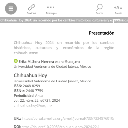
Servicios
Descargas
Buscar
Fuente
Chihuahua Hoy 2024: un recorrido por los cambios históricos, culturales y económicos
de la región chihuahuense
Presentación
Erika M. Sena Herrera
Chihuahua Hoy 2024: un recorrido por los cambios históricos,
Chihuahua Hoy 2024: un recorrido por los cambios
culturales y económicos de la región chihuahuense
históricos, culturales y económicos de la región
Chihuahua Hoy,
vol.
22, núm. 22
, e6721
, 2024
Universidad Autónoma de Ciudad Juárez
chihuahuense
Erika M.
Sena Herrera
esena@uacj.mx
Universidad Autónoma de Ciudad Juárez
,
México
Chihuahua Hoy
Universidad Autónoma de Ciudad Juárez, México
ISSN:
2448-8259
ISSN-e:
2448-7759
Periodicidad:
Anual
vol. 22,
núm. 22,
e6721,
2024
chihuahua.hoy@uacj.mx
URL:
https://portal.amelica.org/ameli/journal/733/7334876010/
DOI:
https://doi.org/10.20983/chihuahuahoy.2024.22.1