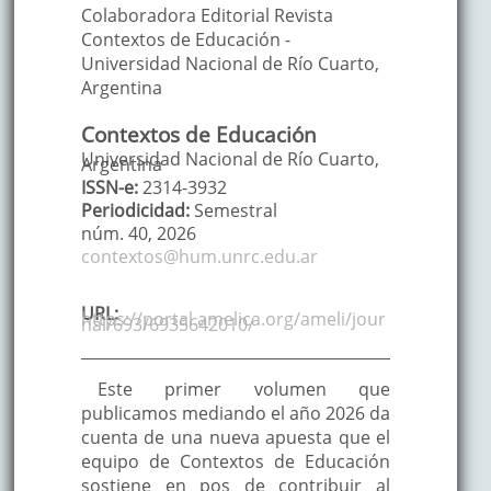
Colaboradora Editorial Revista
Contextos de Educación -
Universidad Nacional de Río Cuarto
,
Argentina
Contextos de Educación
Universidad Nacional de Río Cuarto,
Argentina
ISSN-e:
2314-3932
Periodicidad:
Semestral
núm. 40,
2026
contextos@hum.unrc.edu.ar
URL:
https://portal.amelica.org/ameli/jour
nal/693/6935642010/
Este primer volumen que
publicamos mediando el año 2026 da
cuenta de una nueva apuesta que el
equipo de Contextos de Educación
sostiene en pos de contribuir al