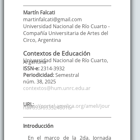
Martín
Falcati
martinfalcati@gmail.com
Universidad Nacional de Río Cuarto -
Compañía Universitaria de Artes del
Circo
,
Argentina
Contextos de Educación
Universidad Nacional de Río Cuarto,
Argentina
ISSN-e:
2314-3932
Periodicidad:
Semestral
núm. 38,
2025
contextos@hum.unrc.edu.ar
URL:
https://portal.amelica.org/ameli/jour
nal/693/6935248016/
Introducción
En el marco de la 2da. Jornada