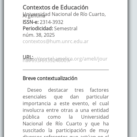
Contextos de Educación
Universidad Nacional de Río Cuarto,
Argentina
ISSN-e:
2314-3932
Periodicidad:
Semestral
núm. 38,
2025
contextos@hum.unrc.edu.ar
URL:
https://portal.amelica.org/ameli/jour
nal/693/6935248009/
Breve contextualización
Deseo destacar tres factores
esenciales que dan particular
importancia a este evento, el cual
involucra entre otras a una entidad
pública como la Universidad
Nacional de Río Cuarto y que ha
suscitado la participación de muy
diversos referentes que actúan en el