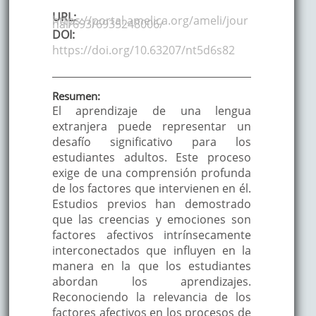
URL:
https://portal.amelica.org/ameli/jour
nal/693/6935248006/
DOI:
https://doi.org/10.63207/nt5d6s82
Resumen:
El aprendizaje de una lengua
extranjera puede representar un
desafío significativo para los
estudiantes adultos. Este proceso
exige de una comprensión profunda
de los factores que intervienen en él.
Estudios previos han demostrado
que las creencias y emociones son
factores afectivos intrínsecamente
interconectados que influyen en la
manera en la que los estudiantes
abordan los aprendizajes.
Reconociendo la relevancia de los
factores afectivos en los procesos de