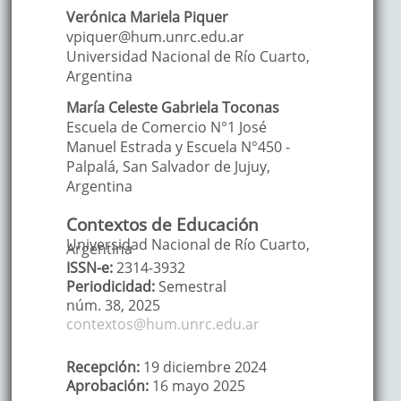
Verónica Mariela
Piquer
vpiquer@hum.unrc.edu.ar
Universidad Nacional de Río Cuarto
,
Argentina
María Celeste Gabriela
Toconas
Escuela de Comercio N°1 José
Manuel Estrada y Escuela N°450 -
Palpalá, San Salvador de Jujuy
,
Argentina
Contextos de Educación
Universidad Nacional de Río Cuarto,
Argentina
ISSN-e:
2314-3932
Periodicidad:
Semestral
núm. 38,
2025
contextos@hum.unrc.edu.ar
Recepción:
19 diciembre 2024
Aprobación:
16 mayo 2025