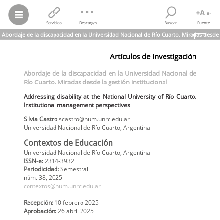
Servicios
Descargas
Buscar
Fuente
Abordaje de la discapacidad en la Universidad Nacional de Río Cuarto.
Miradas desde
la gestión institucional
Artículos de investigación
Silvia Castro
Abordaje de la discapacidad en la Universidad Nacional de Río
Abordaje de la discapacidad en la Universidad Nacional de
Cuarto.
Miradas desde la gestión institucional
Río Cuarto.
Miradas desde la gestión institucional
Addressing disability at the National University of Río Cuarto.
Institutional management perspectives
Addressing disability at the National University of Río Cuarto.
Contextos de Educación, núm. 38, 2025
Institutional management perspectives
Universidad Nacional de Río Cuarto
Silvia
Castro
scastro@hum.unrc.edu.ar
Universidad Nacional de Río Cuarto
,
Argentina
Contextos de Educación
Universidad Nacional de Río Cuarto, Argentina
ISSN-e:
2314-3932
Periodicidad:
Semestral
núm. 38,
2025
contextos@hum.unrc.edu.ar
Recepción:
10 febrero 2025
Aprobación:
26 abril 2025