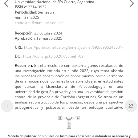
Universidad Nacional de Río Cuarto, Argentina
ISSN-e:
2314-3932
Periodicidad:
Semestral
núm. 38,
2025
contextos@hum.unrc.edu.ar
Recepción:
23 octubre 2024
Aprobación:
19 marzo 2025
URL:
https://portal.amelica.org/ameli/journal/693/6935248001/
DOI:
https://doi.org/10.63207/v5mehk09
Resumen:
En el artículo se comparten algunos resultados de
una investigación iniciada en el año 2022, cuyo tema aborda
los procesos de construcción de conocimiento, particularmente
de una noción nodal como es la de aprendizaje; en estudiantes
que cursan la Licenciatura de Psicopedagogía en una
universidad de gestión privada y en una universidad de gestión
estatal de la provincia de Córdoba (Argentina). Se trata de un
análisis reconstructivo de los procesos, desde una perspectiva
1
23
psicogenética y psicosocial, desde un enfoque cualitativo
Modelo de publicación sin fines de lucro para conservar la naturaleza académica y