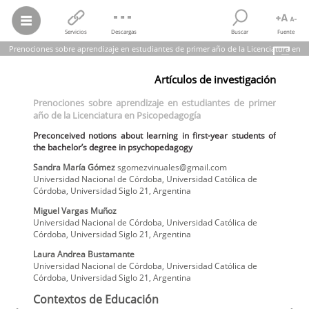
Servicios
Descargas
Buscar
Fuente
Prenociones sobre aprendizaje en estudiantes de primer año de la Licenciatura en
Psicopedagogía
Artículos de investigación
Sandra María Gómez; Miguel Vargas Muñoz; Laura Andrea
Bustamante
Prenociones sobre aprendizaje en estudiantes de primer
Prenociones sobre aprendizaje en estudiantes de primer año de la
año de la Licenciatura en Psicopedagogía
Licenciatura en Psicopedagogía
Preconceived notions about learning in first-year students of the
Preconceived notions about learning in first-year students of
bachelor’s degree in psychopedagogy
the bachelor’s degree in psychopedagogy
Contextos de Educación, núm. 38, 2025
Universidad Nacional de Río Cuarto
Sandra María
Gómez
sgomezvinuales@gmail.com
Universidad Nacional de Córdoba, Universidad Católica de
Córdoba, Universidad Siglo 21
,
Argentina
Miguel
Vargas Muñoz
Universidad Nacional de Córdoba, Universidad Católica de
Córdoba, Universidad Siglo 21
,
Argentina
Laura Andrea
Bustamante
Universidad Nacional de Córdoba, Universidad Católica de
Córdoba, Universidad Siglo 21
,
Argentina
Contextos de Educación