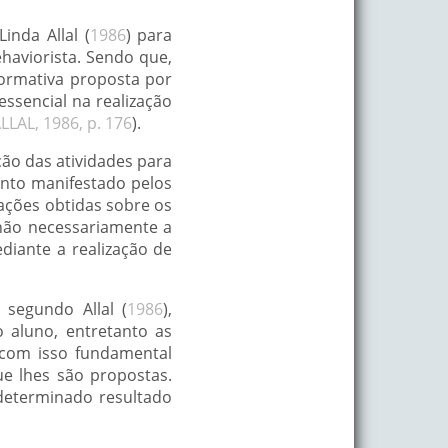
inda Allal (
1986
) para
haviorista. Sendo que,
ormativa proposta por
ssencial na realização
LLAL, 1986, p. 176
).
ção das atividades para
ento manifestado pelos
mações obtidas sobre os
não necessariamente a
diante a realização de
 segundo Allal (
1986
),
 aluno, entretanto as
com isso fundamental
e lhes são propostas.
 determinado resultado