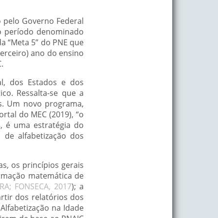
o pelo Governo Federal
no período denominado
da “Meta 5” do PNE que
terceiro) ano do ensino
.
l, dos Estados e dos
co. Ressalta-se que a
es. Um novo programa,
rtal do MEC (2019), “o
8, é uma estratégia do
 de alfabetização dos
s, os princípios gerais
ormação matemática de
IRA; FONSECA, 2017
); a
tir dos relatórios dos
 Alfabetização na Idade