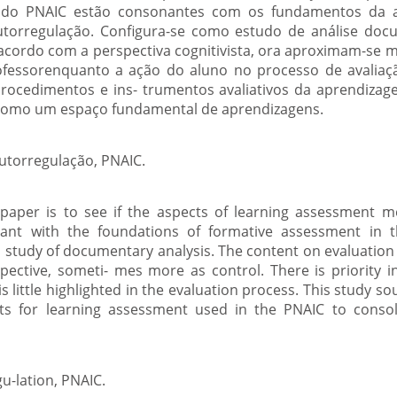
do PNAIC estão consonantes com os fundamentos da av
autorregulação. Configura-se como estudo de análise doc
 acordo com a perspectiva cognitivista, ora aproximam-se m
ofessorenquanto a ação do aluno no processo de avaliaç
ocedimentos e ins- trumentos avaliativos da aprendizage
 como um espaço fundamental de aprendizagens.
utorregulação, PNAIC.
s paper is to see if the aspects of learning assessment 
ant with the foundations of formative assessment in th
s a study of documentary analysis. The content on evaluatio
pective, someti- mes more as control. There is priority in
s little highlighted in the evaluation process. This study 
ts for learning assessment used in the PNAIC to consol
gu-lation, PNAIC.