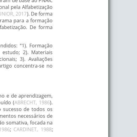
viram de base ao PNAIC
nal pela Alfabetização
NIOR, 2017
). De forma
grama para a formação
fabetização. De forma
ndidos: “1). Formação
estudo; 2). Materiais
ionais; 3). Avaliações
artigo concentra-se no
no e de aprendizagem,
uído (
ABRECHT, 1986
).
o sucesso de todos os
amentos necessários de
ão somativa, focada na
1986
;
CARDINET, 1988
;