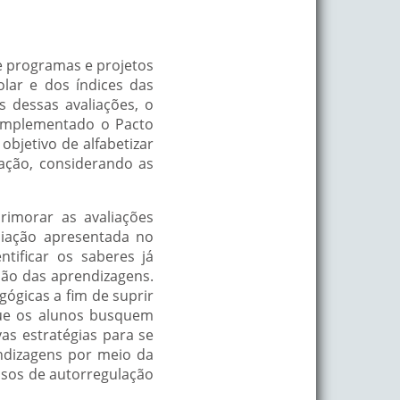
e programas e projetos
lar e dos índices das
s dessas avaliações, o
 implementado o Pacto
objetivo de alfabetizar
zação, considerando as
rimorar as avaliações
liação apresentada no
tificar os saberes já
são das aprendizagens.
gógicas a fim de suprir
que os alunos busquem
s estratégias para se
ndizagens por meio da
ssos de autorregulação