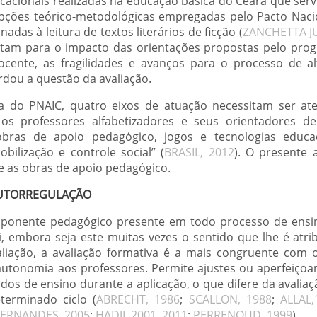
ducacionais realizadas na educação básica do Ceará que ser
opções teórico-metodológicas empregadas pelo Pacto Nacio
adas à leitura de textos literários de ficção (
ZANCHETTA JU
ntam para o impacto das orientações propostas pelo pro
ocente, as fragilidades e avanços para o processo de al
rdou a questão da avaliação.
 do PNAIC, quatro eixos de atuação necessitam ser ate
os professores alfabetizadores e seus orientadores de 
, obras de apoio pedagógico, jogos e tecnologias educac
obilização e controle social” (
BRASIL, 2012
). O presente 
e as obras de apoio pedagógico.
 AUTORREGULAÇÃO
mponente pedagógico presente em todo processo de ensi
 embora seja este muitas vezes o sentido que lhe é atrib
liação, a avaliação formativa é a mais congruente com 
autonomia aos professores. Permite ajustes ou aperfeiço
dos de ensino durante a aplicação, o que difere da avaliaç
terminado ciclo (
ABRECHT, 1986
;
SCALLON, 1988
;
ALLAL,
FERNANDES, 2005
;
HADJI, 2001
,
2011
;
PERRENOUD, 1999
).