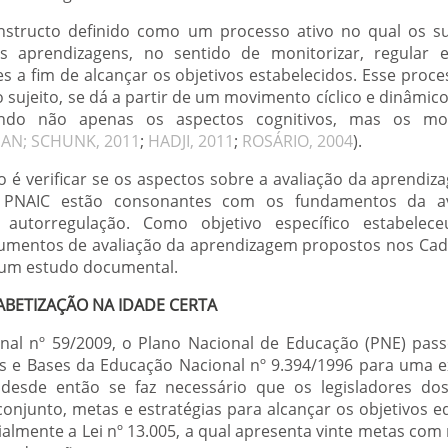
structo definido como um processo ativo no qual os su
s aprendizagens, no sentido de monitorizar, regular e
a fim de alcançar os objetivos estabelecidos. Esse proc
sujeito, se dá a partir de um movimento cíclico e dinâmico
ndo não apenas os aspectos cognitivos, mas os moti
AN; SCHUNK, 2011
;
HADJI, 2011
;
ROSÁRIO, 2004
).
igo é verificar se os aspectos sobre a avaliação da aprend
PNAIC estão consonantes com os fundamentos da ava
 autorregulação. Como objetivo específico estabelece
rumentos de avaliação da aprendizagem propostos nos Ca
e um estudo documental.
ABETIZAÇÃO NA IDADE CERTA
al nº 59/2009, o Plano Nacional de Educação (PNE) pas
zes e Bases da Educação Nacional nº 9.394/1996 para uma e
 desde então se faz necessário que os legisladores do
onjunto, metas e estratégias para alcançar os objetivos e
almente a Lei nº 13.005, a qual apresenta vinte metas com 