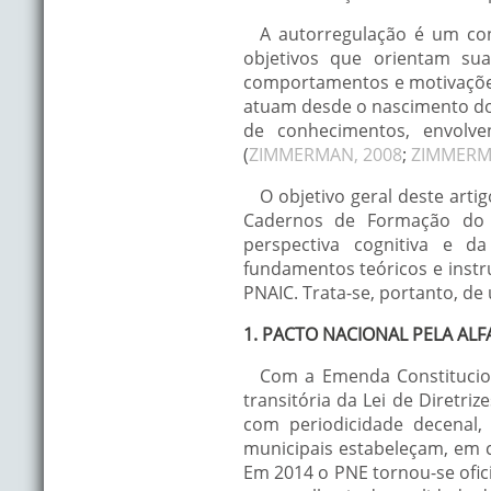
A autorregulação é um con
objetivos que orientam sua
comportamentos e motivações 
atuam desde o nascimento do 
de conhecimentos, envolve
(
ZIMMERMAN, 2008
;
ZIMMERM
O objetivo geral deste art
Cadernos de Formação do 
perspectiva cognitiva e da
fundamentos teóricos e inst
PNAIC. Trata-se, portanto, d
1. PACTO NACIONAL PELA ALF
Com a Emenda Constitucion
transitória da Lei de Diretri
com periodicidade decenal,
municipais estabeleçam, em c
Em 2014 o PNE tornou-se ofici