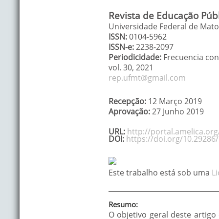
Revista de Educação Públ
Universidade Federal de Mato 
ISSN:
0104-5962
ISSN-e:
2238-2097
Periodicidade:
Frecuencia con
vol. 30
,
2021
rep.ufmt@gmail.com
Recepção:
12 Março 2019
Aprovação:
27 Junho 2019
URL:
http://portal.amelica.o
DOI:
https://doi.org/10.29286
Este trabalho está sob uma
L
Resumo:
O objetivo geral deste artig