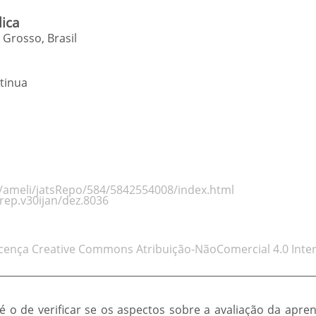
ica
Grosso, Brasil
tinua
rg/ameli/jatsRepo/584/5842554008/index.html
/rep.v30ijan/dez.8036
icença Creative Commons Atribuição-NãoComercial 4.0 Inter
o é o de verificar se os aspectos sobre a avaliação da ap