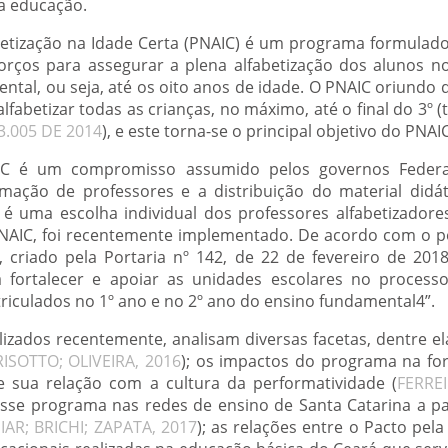
a educação.
betização na Idade Certa (PNAIC) é um programa formulad
forços para assegurar a plena alfabetização dos alunos 
ntal, ou seja, até os oito anos de idade. O PNAIC oriundo 
lfabetizar todas as crianças, no máximo, até o final do 3º (
13.005 DE 2014
), e este torna-se o principal objetivo do PNAIC
C é um compromisso assumido pelos governos Federa
ação de professores e a distribuição do material didáti
é uma escolha individual dos professores alfabetizador
NAIC, foi recentemente implementado. De acordo com o po
 criado pela Portaria nº 142, de 22 de fevereiro de 201
 fortalecer e apoiar as unidades escolares no processo
iculados no 1º ano e no 2º ano do ensino fundamental4”.
izados recentemente, analisam diversas facetas, dentre ela
ISOTTO; OLIVEIRA, 2016
); os impactos do programa na f
 e sua relação com a cultura da performatividade (
FERRE
se programa nas redes de ensino de Santa Catarina a par
IAR; BRICHI; ZAPATA, 2017
); as relações entre o Pacto pela