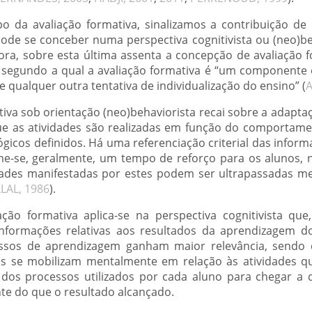
 da avaliação formativa, sinalizamos a contribuição de L
ode se conceber numa perspectiva cognitivista ou (neo)be
a, sobre esta última assenta a concepção de avaliação f
segundo a qual a avaliação formativa é “um componente e
 qualquer outra tentativa de individualização do ensino” (
A
tiva sob orientação (neo)behaviorista recai sobre a adapta
que as atividades são realizadas em função do comportam
gicos definidos. Há uma referenciação criterial das infor
me-se, geralmente, um tempo de reforço para os alunos, 
dades manifestadas por estes podem ser ultrapassadas me
LAL, 1986
).
ão formativa aplica-se na perspectiva cognitivista que,
informações relativas aos resultados da aprendizagem do
ssos de aprendizagem ganham maior relevância, sendo 
 se mobilizam mentalmente em relação às atividades qu
o dos processos utilizados por cada aluno para chegar a
te do que o resultado alcançado.