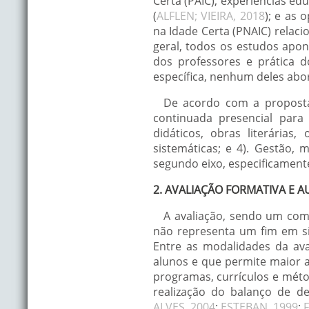
Certa (PAIC), experiências e
(
ALFLEN; VIEIRA, 2018
); e as 
na Idade Certa (PNAIC) relacion
geral, todos os estudos apo
dos professores e prática d
específica, nenhum deles abo
De acordo com a proposta
continuada presencial para 
didáticos, obras literárias
sistemáticas; e 4). Gestão, m
segundo eixo, especificament
2. AVALIAÇÃO FORMATIVA E
A avaliação, sendo um co
não representa um fim em si,
Entre as modalidades da ava
alunos e que permite maior 
programas, currículos e méto
realização do balanço de de
ALVES, 2004
;
ESTEBAN, 1999
;