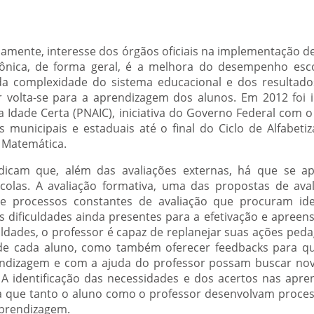
amente, interesse dos órgãos oficiais na implementação d
tônica, de forma geral, é a melhora do desempenho esco
 da complexidade do sistema educacional e dos resultado
r volta-se para a aprendizagem dos alunos. Em 2012 foi
a Idade Certa (PNAIC), iniciativa do Governo Federal com o 
s municipais e estaduais até o final do Ciclo de Alfabeti
 Matemática.
dicam que, além das avaliações externas, há que se ap
scolas. A avaliação formativa, uma das propostas de ava
de processos constantes de avaliação que procuram iden
s dificuldades ainda presentes para a efetivação e apreen
uldades, o professor é capaz de replanejar suas ações peda
s de cada aluno, como também oferecer feedbacks para 
endizagem e com a ajuda do professor possam buscar nova
A identificação das necessidades e dos acertos nas apre
ita que tanto o aluno como o professor desenvolvam proce
aprendizagem.