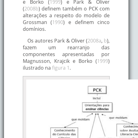
e Borko (
1999
) e Park & Oliver
(
2008b
) definem também o PCK com
alterações a respeito do modelo de
Grossman (
1990
) e definem cinco
domínios.
Os autores Park & Oliver (
2008a
,
b
),
fazem um rearranjo das
componentes apresentadas por
Magnusson, Krajcik e Borko (
1999
)
ilustrado na
figura 1
.