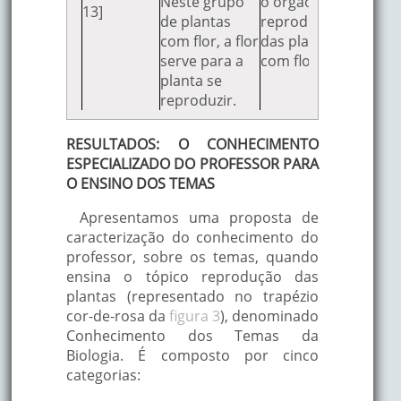
Neste grupo
o órgão
13]
de plantas
reprodutivo
com flor, a flor
das plantas
serve para a
com flor.
planta se
reproduzir.
RESULTADOS: O CONHECIMENTO
ESPECIALIZADO DO PROFESSOR PARA
O ENSINO DOS TEMAS
Apresentamos uma proposta de
caracterização do conhecimento do
professor, sobre os temas, quando
ensina o tópico reprodução das
plantas (representado no trapézio
cor-de-rosa da
figura 3
), denominado
Conhecimento dos Temas da
Biologia. É composto por cinco
categorias: