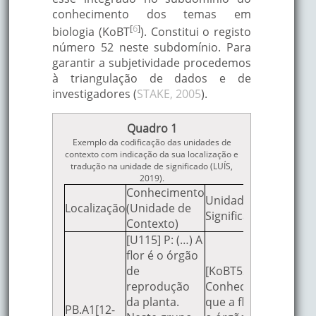
conhecimento dos temas em
[
6
]
biologia (KoBT
). Constitui o registo
número 52 neste subdomínio. Para
garantir a subjetividade procedemos
à triangulação de dados e de
investigadores (
STAKE, 2005
).
Quadro 1
Exemplo da codificação das unidades de
contexto com indicação da sua localização e
tradução na unidade de significado (LUÍS,
2019).
Conhecimento
Unidade de
Localização
(Unidade de
Significado
Contexto)
[U115] P: (…) A
flor é o órgão
de
[KoBT52]
reprodução
Conhece
da planta.
que a flor é
PB.A1[12-