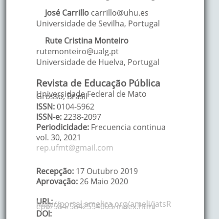
José
Carrillo
carrillo@uhu.es
Universidade de Sevilha
,
Portugal
Rute Cristina
Monteiro
rutemonteiro@ualg.pt
Universidade de Huelva
,
Portugal
Revista de Educação Pública
Universidade Federal de Mato
Grosso, Brasil
ISSN:
0104-5962
ISSN-e:
2238-2097
Periodicidade:
Frecuencia continua
vol. 30
,
2021
rep.ufmt@gmail.com
Recepção:
17 Outubro 2019
Aprovação:
26 Maio 2020
URL:
http://portal.amelica.org/ameli/jatsR
epo/584/5842554003/index.html
DOI: