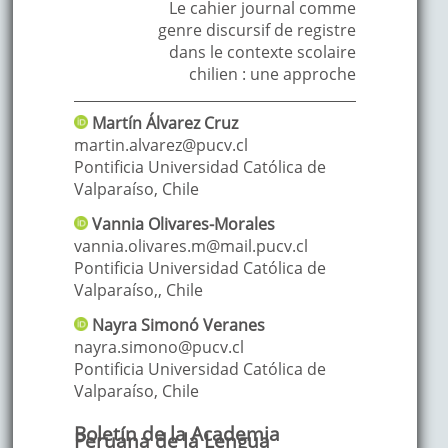
Le cahier journal comme
genre discursif de registre
dans le contexte scolaire
chilien : une approche
Martín
Álvarez Cruz
martin.alvarez@pucv.cl
Pontificia Universidad Católica de
Valparaíso
,
Chile
Vannia
Olivares-Morales
vannia.olivares.m@mail.pucv.cl
Pontificia Universidad Católica de
Valparaíso,
,
Chile
Nayra
Simonó Veranes
nayra.simono@pucv.cl
Pontificia Universidad Católica de
Valparaíso
,
Chile
Boletín de la Academia
Peruana de la Lengua