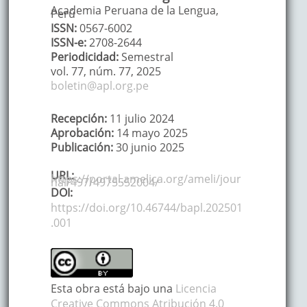
Academia Peruana de la Lengua,
Perú
ISSN:
0567-6002
ISSN-e:
2708-2644
Periodicidad:
Semestral
vol. 77,
núm. 77,
2025
boletin@apl.org.pe
Recepción:
11 julio 2024
Aprobación:
14 mayo 2025
Publicación:
30 junio 2025
URL:
https://portal.amelica.org/ameli/jour
nal/497/4975552004/
DOI:
https://doi.org/10.46744/bapl.202501
.001
Esta obra está bajo una
Licencia
Creative Commons Atribución 4.0