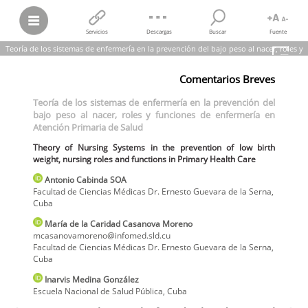
Servicios
Descargas
Buscar
Fuente
Teoría de los sistemas de enfermería en la prevención del bajo peso al nacer, roles y
funciones de enfermería en Atención Primaria de Salud
Comentarios Breves
Antonio Cabinda SOA; María de la Caridad Casanova Moreno; Inarvis
Medina González
Teoría de los sistemas de enfermería en la prevención del
Teoría de los sistemas de enfermería en la prevención del bajo peso
bajo peso al nacer, roles y funciones de enfermería en
al nacer, roles y funciones de enfermería en Atención Primaria de
Salud
Atención Primaria de Salud
Theory of Nursing Systems in the prevention of low birth weight,
nursing roles and functions in Primary Health Care
Theory of Nursing Systems in the prevention of low birth
International Journal of Medical and Surgical Sciences,
vol.
8, núm. 1,
weight, nursing roles and functions in Primary Health Care
2021
Universidad Autónoma de Chile
Antonio
Cabinda SOA
Facultad de Ciencias Médicas Dr. Ernesto Guevara de la Serna
,
Cuba
María de la Caridad
Casanova Moreno
mcasanovamoreno@infomed.sld.cu
Facultad de Ciencias Médicas Dr. Ernesto Guevara de la Serna
,
Cuba
Inarvis
Medina González
Escuela Nacional de Salud Pública
,
Cuba