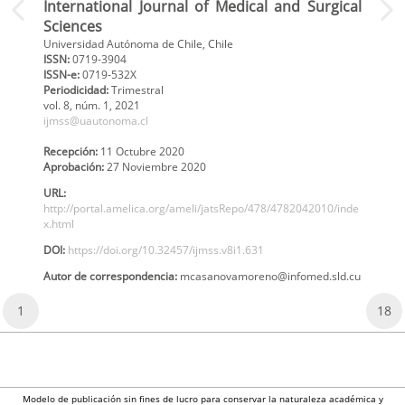
International Journal of Medical and Surgical
Sciences
Universidad Autónoma de Chile, Chile
ISSN:
0719-3904
ISSN-e:
0719-532X
Periodicidad:
Trimestral
vol. 8
, núm. 1,
2021
ijmss@uautonoma.cl
Recepción:
11 Octubre 2020
Aprobación:
27 Noviembre 2020
URL:
http://portal.amelica.org/ameli/jatsRepo/478/4782042010/inde
x.html
DOI:
https://doi.org/10.32457/ijmss.v8i1.631
Autor de correspondencia:
mcasanovamoreno@infomed.sld.cu
1
18
Modelo de publicación sin fines de lucro para conservar la naturaleza académica y