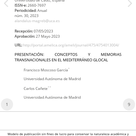
Universidad de Cádiz, España
ISSN-e:
2660-7697
Periodicidad:
Anual
núm. 30,
2023
alandalus-magreb@uca.es
Recepción:
07/05/2023
Aprobación:
27 Mayo 2023
URL:
http://portal.amelica.org/ameli/journal/475/4754013004/
PRESENTACIÓN: CONCEPTOS Y MEMORIAS
TRANSNACIONALES EN EL MEDITERRÁNEO GLOCAL
*
Francisco Moscoso García
Universidad Autónoma de Madrid
**
Carlos Cañete
Universidad Autónoma de Madrid
1
9
Modelo de publicación sin fines de lucro para conservar la naturaleza académica y