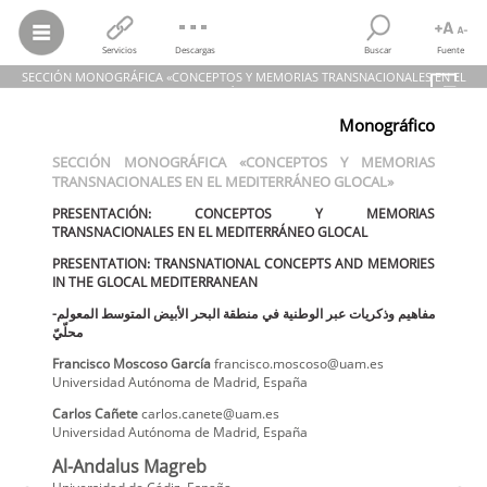
Servicios
Descargas
Buscar
Fuente
SECCIÓN MONOGRÁFICA «CONCEPTOS Y MEMORIAS TRANSNACIONALES EN EL
MEDITERRÁNEO GLOCAL»
Monográfico
Francisco Moscoso García; Carlos Cañete
SECCIÓN MONOGRÁFICA «CONCEPTOS Y MEMORIAS
SECCIÓN MONOGRÁFICA «CONCEPTOS Y MEMORIAS
TRANSNACIONALES EN EL MEDITERRÁNEO GLOCAL»
TRANSNACIONALES EN EL MEDITERRÁNEO GLOCAL»
PRESENTACIÓN: CONCEPTOS Y MEMORIAS TRANSNACIONALES EN EL
MEDITERRÁNEO GLOCAL
PRESENTACIÓN: CONCEPTOS Y MEMORIAS
PRESENTATION: TRANSNATIONAL CONCEPTS AND MEMORIES IN THE
GLOCAL MEDITERRANEAN
TRANSNACIONALES EN EL MEDITERRÁNEO GLOCAL
مفاهيم وذكريات عبر الوطنية في منطقة البحر الأبيض المتوسط المعولم-محلّيّ
PRESENTATION: TRANSNATIONAL CONCEPTS AND MEMORIES
Al-Andalus Magreb, núm. 30, pp. 1-5, 2023
Universidad de Cádiz
IN THE GLOCAL MEDITERRANEAN
مفاهيم وذكريات عبر الوطنية في منطقة البحر الأبيض المتوسط المعولم-
محلّيّ
Francisco
Moscoso García
francisco.moscoso@uam.es
Universidad Autónoma de Madrid
,
España
Carlos
Cañete
carlos.canete@uam.es
Universidad Autónoma de Madrid
,
España
Al-Andalus Magreb