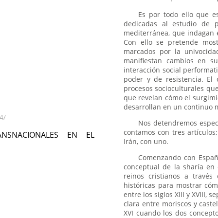
Es por todo ello que e
dedicadas al estudio de p
mediterránea, que indagan e
Con ello se pretende mos
marcados por la univocidad
manifiestan cambios en su
interacción social performat
poder y de resistencia. El
procesos socioculturales que
que revelan cómo el surgimie
desarrollan en un continuo mo
4/
Nos detendremos especi
contamos con tres artículos; 
ACIONALES EN EL
Irán, con uno.
Comenzando con España
conceptual de la sharía en 
reinos cristianos a través 
históricas para mostrar cóm
entre los siglos XIII y XVIII
clara entre moriscos y castel
XVI cuando los dos concepto