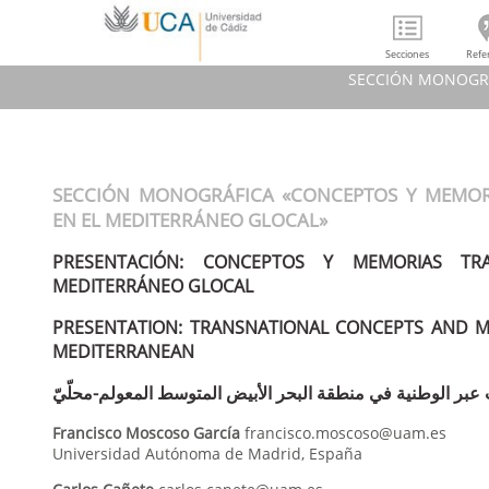
Secciones
Refe
SECCIÓN MONOGRÁ
SECCIÓN MONO
PRESENT
SECCIÓN MONOGRÁFICA «CONCEPTOS Y MEMORIAS TRANSNACIONALES
PRESENTA
EN EL MEDITERRÁNEO GLOCAL»
PRESENTACIÓN: CONCEPTOS Y MEMORIAS TRANSN
MEDITERRÁNEO GLOCAL
PRESENTATION: TRANSNATIONAL CONCEPTS AND M
MEDITERRANEAN
عبر الوطنية في منطقة البحر الأبيض المتوسط المعولم-محلّيّ
Francisco
Moscoso García
francisco.moscoso@uam.es
Universidad Autónoma de Madrid
,
España