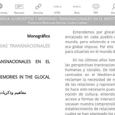
rencias
Resumen
Servicios
HTML
ePub
PDF
Bus
FICA «CONCEPTOS Y MEMORIAS TRANSNACIONALES EN EL MEDI
Francisco Moscoso García; Carlos Cañete
Entendemos por glocal
Francisco Moscoso García; Carlos Cañete
Monográfico
enraizado en cada pueblo co
GRÁFICA «CONCEPTOS Y MEMORIAS TRANSNACIONALES EN EL MEDITER
mundo, pero volviendo a re
ACIÓN: CONCEPTOS Y MEMORIAS TRANSNACIONALES EN EL MEDITERRÁNE
era global impuso. Por ello 
TION: TRANSNATIONAL CONCEPTS AND MEMORIES IN THE GLOCAL MEDI
para situarlas en el mundo d
مفاهيم وذكريات عبر الوطنية في منطقة البحر الأبيض المتوسط المعولم-محلّيّ
Al-Andalus Magreb, núm. 30, pp. 1-5, 2023
En los últimos años hem
ACIONALES EN EL
Universidad de Cádiz
las perspectivas transnacio
humanas y sociales. De tod
centrados en el Mediterr
EMORIES IN THE GLOCAL
reclaman la necesidad de en
de las relaciones y represe
Se hace esto necesario pues 
مفاهيم وذكريات 
noción de cultura, entendi
acceso a formas de interacc
socavan nuestra comprensió
establecimiento de relacione
cuales se han planteado los p