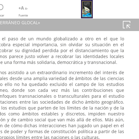
car
Fuente
TERRÁNEO GLOCAL»
 el paso de un mundo globalizado a otro en el que lo
bra especial importancia, sin olvidar su situación en el
RÁNEO GLOCAL»
cobrar su dignidad perdida por el distanciamiento que la
O GLOCAL
nos parece justo volver a recobrar las identidades locales
TERRANEAN
e una forma más solidaria, democrática y transnacional.
os asistido a un extraordinario incremento del interés de
nales desde una amplia variedad de ámbitos de las ciencias
o ello no ha quedado excluido el campo de los estudios
áneo, donde son cada vez más las contribuciones que
foques transnacionales o transculturales para el estudio
ntaciones entre las sociedades de dicho ámbito geográfico.
los estudios que parten de los límites de la nación y de la
dos como ámbitos estables y discretos, impiden nuestro
ión y de cambio social que van más allá de ellos. Más aún,
n de cómo dichas interacciones han jugado un papel en el
s de poder y formas de constitución política a partir de las
ropios límites entre las naciones o las culturas.