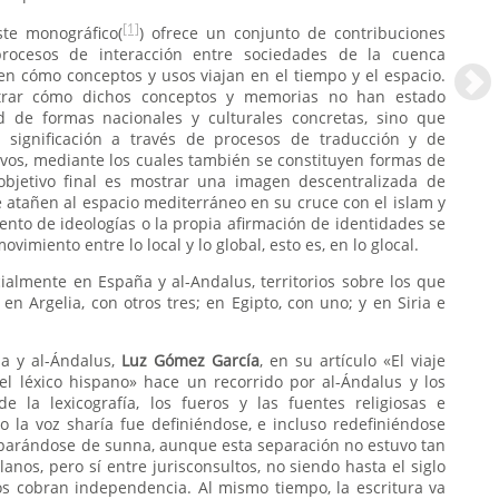
[1]
ste monográfico(
) ofrece un conjunto de contribuciones
rocesos de interacción entre sociedades de la cuenca
n cómo conceptos y usos viajan en el tiempo y el espacio.
trar cómo dichos conceptos y memorias no han estado
 de formas nacionales y culturales concretas, sino que
 significación a través de procesos de traducción y de
ivos, mediante los cuales también se constituyen formas de
 objetivo final es mostrar una imagen descentralizada de
 atañen al espacio mediterráneo en su cruce con el islam y
nto de ideologías o la propia afirmación de identidades se
vimiento entre lo local y lo global, esto es, en lo glocal.
almente en España y al-Andalus, territorios sobre los que
en Argelia, con otros tres; en Egipto, con uno; y en Siria e
 y al-Ándalus,
Luz Gómez García
, en su artículo «El viaje
el léxico hispano» hace un recorrido por al-Ándalus y los
de la lexicografía, los fueros y las fuentes religiosas e
o la voz sharía fue definiéndose, e incluso redefiniéndose
, separándose de sunna, aunque esta separación no estuvo tan
lanos, pero sí entre jurisconsultos, no siendo hasta el siglo
s cobran independencia. Al mismo tiempo, la escritura va