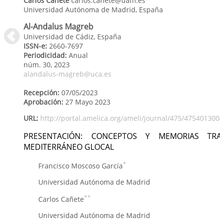
Carlos
Cañete
carlos.canete@uam.es
Universidad Autónoma de Madrid
,
España
Al-Andalus Magreb
Universidad de Cádiz, España
ISSN-e:
2660-7697
Periodicidad:
Anual
núm. 30,
2023
alandalus-magreb@uca.es
Recepción:
07/05/2023
Aprobación:
27 Mayo 2023
URL:
http://portal.amelica.org/ameli/journal/475/475401300
PRESENTACIÓN: CONCEPTOS Y MEMORIAS TRANSN
MEDITERRÁNEO GLOCAL
*
Francisco Moscoso García
Universidad Autónoma de Madrid
**
Carlos Cañete
Universidad Autónoma de Madrid