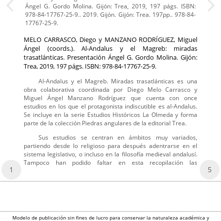
Ángel G. Gordo Molina. Gijón: Trea, 2019, 197 págs. ISBN:
978-84-17767-25-9.. 2019. Gijón. Gijón: Trea. 197pp.. 978-84-
17767-25-9.
MELO CARRASCO, Diego y MANZANO RODRÍGUEZ, Miguel
Ángel (coords.). Al-Andalus y el Magreb: miradas
trasatlánticas. Presentación Ángel G. Gordo Molina. Gijón:
Trea, 2019, 197 págs. ISBN: 978-84-17767-25-9.
Al-Andalus y el Magreb. Miradas trasatlánticas es una
obra colaborativa coordinada por Diego Melo Carrasco y
Miguel Ángel Manzano Rodríguez que cuenta con once
estudios en los que el protagonista indiscutible es al-Andalus.
Se incluye en la serie Estudios Históricos La Olmeda y forma
parte de la colección Piedras angulares de la editorial Trea.
Sus estudios se centran en ámbitos muy variados,
partiendo desde lo religioso para después adentrarse en el
sistema legislativo, o incluso en la filosofía medieval andalusí.
Tampoco han podido faltar en esta recopilación las
1
5
Modelo de publicación sin fines de lucro para conservar la naturaleza académica y