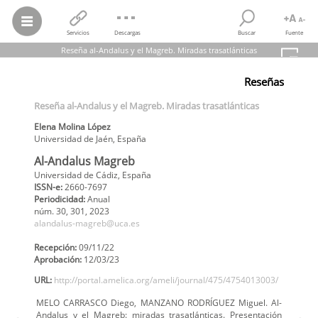
Servicios
Descargas
Buscar
Fuente
Reseña al-Andalus y el Magreb. Miradas trasatlánticas
Elena Molina López
Reseñas
Reseña al-Andalus y el Magreb. Miradas trasatlánticas
Al-Andalus Magreb, núm. 30
, 301
, 2023
Reseña al-Andalus y el Magreb. Miradas trasatlánticas
Universidad de Cádiz
Elena
Molina López
Universidad de Jaén
,
España
Al-Andalus Magreb
Universidad de Cádiz, España
ISSN-e:
2660-7697
Periodicidad:
Anual
núm. 30,
301,
2023
alandalus-magreb@uca.es
Recepción:
09/11/22
Aprobación:
12/03/23
URL:
http://portal.amelica.org/ameli/journal/475/4754013003/
MELO CARRASCO Diego, MANZANO RODRÍGUEZ Miguel. Al-
Andalus y el Magreb: miradas trasatlánticas. Presentación