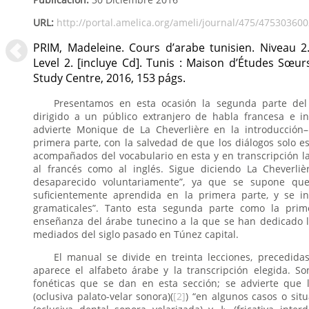
URL:
http://portal.amelica.org/ameli/journal/475/475303600
PRIM, Madeleine. Cours d’arabe tunisien. Niveau 2
Level 2. [incluye Cd]. Tunis : Maison d’Études Sœur
Study Centre, 2016, 153 págs.
Presentamos en esta ocasión la segunda parte del 
dirigido a un público extranjero de habla francesa e in
advierte Monique de La Cheverlière en la introducció
primera parte, con la salvedad de que los diálogos solo e
acompañados del vocabulario en esta y en transcripción la
al francés como al inglés. Sigue diciendo La Cheverliè
desaparecido voluntariamente”, ya que se supone que
suficientemente aprendida en la primera parte, y se in
gramaticales”. Tanto esta segunda parte como la prim
enseñanza del árabe tunecino a la que se han dedicado
mediados del siglo pasado en Túnez capital.
El manual se divide en treinta lecciones, precedid
aparece el alfabeto árabe y la transcripción elegida. S
fonéticas que se dan en esta sección; se advierte que la p
(oclusiva palato-velar sonora)(
[2]
) “en algunos casos o situa