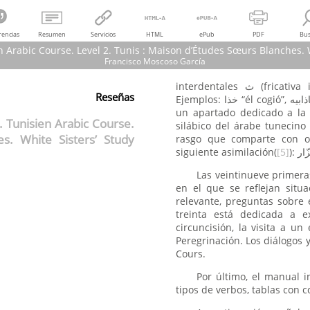
rencias
Resumen
Servicios
HTML
ePub
PDF
Bus
n Arabic Course. Level 2. Tunis : Maison d’Études Sœurs Blanches. W
Francisco Moscoso García
Francisco Moscoso García
Reseñas
Ejemplos: خذا “él cogió”, ماذابيه “él quisiera”, ظُهر “mediodía”. En la lección veintiuna hay
rabe tunisien. Niveau 2. Tunisien Arabic Course. Level 2. Tunis : Maison d’É
un apartado dedicado a la 
Sisters’ Study Centre, 2016 (Francisco Moscoso García)
. Tunisien Arabic Course.
silábico del árabe tunecino 
Al-Andalus Magreb, núm. 23, pp. 130-133, 2016
s. White Sisters’ Study
rasgo que comparte con ot
Universidad de Cádiz
siguiente asimilación(
[5]
Las veintinueve primera
en el que se reflejan situa
relevante, preguntas sobre e
treinta está dedicada a e
circuncisión, la visita a un
Peregrinación. Los diálogos 
Cours.
Por último, el manual i
tipos de verbos, tablas con 