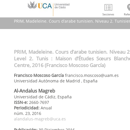
Secciones
Refe
PRIM, Madeleine. Cours d’arabe tunisien. Niveau 2. Tunisie
PRIM, Madeleine. Cours d’a
PRIM, Madeleine. Cours d’arabe tunisien. Niveau 2
Level 2. Tunis : Maison d’Études Sœurs Blanche
Centre, 2016 (Francisco Moscoso García)
Francisco
Moscoso García
francisco.moscoso@uam.es
Universidad Autónoma de Madrid
,
España
Al-Andalus Magreb
Universidad de Cádiz, España
ISSN-e:
2660-7697
Periodicidad:
Anual
núm. 23,
2016
alandalus-magreb@uca.es
Publicación:
30 Diciembre 2016