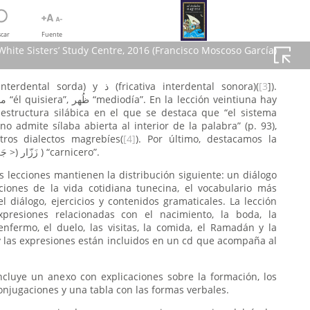
car
Fuente
hite Sisters’ Study Centre, 2016 (Francisco Moscoso García)
interdentales ث (fricativa interdental sorda) y ذ (fricativa interdental sonora)(
[3
]).
tudes Sœurs Blanches. White
estructura silábica en el que se destaca que “el sistema
no admite sílaba abierta al interior de la palabra” (p. 93),
ros dialectos magrebíes(
[4]
). Por último, destacamos la
): زَزّار (< جَزّار ) “carnicero”.
s lecciones mantienen la distribución siguiente: un diálogo
ciones de la vida cotidiana tunecina, el vocabulario más
l diálogo, ejercicios y contenidos gramaticales. La lección
xpresiones relacionadas con el nacimiento, la boda, la
 enfermo, el duelo, las visitas, la comida, el Ramadán y la
y las expresiones están incluidos en un cd que acompaña al
ncluye un anexo con explicaciones sobre la formación, los
conjugaciones y una tabla con las formas verbales.