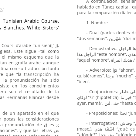
A continuación, señala
hablado en Túnez capital, q
2/
para la comparación dialecta
. Tunisien Arabic Course.
1. Nombre
s Blanches. White Sisters’
- Dual (partes dobles del cuerpo, ti
Cours d’arabe tunisien(
[1]
),
- Demostrativo: ها الراجل “este hombre”, ها المراة “esta mujer”, ها الاولاد “estos niños”,
glesa. Este sigue –tal como
الراجل هذا “este hombre”, المراة هذي “esta mujer”, الاولاد هذوما “estos niños”,هاك / هذاك الراجل
n– el mismo esquema que la
stán en grafía árabe, aunque
tina con su traducción tanto
- Adverbios: توّا “ahora”, بَاهِي “bueno”, “bien”, ماذابِيَّ “yo quisiera” - ماذابينا “nosotros
re que “la transcripción ha
quisiéramos”, بَرشا “mucho”, اَكاهو “es todo”, قدقد “en punto”, ياسر “mucho”, هَكّا “así”, بالڤدا
 la pronunciación ha sido
“bien”.
siste en “los conocimientos
era son el resultado de la
- Conjunciones: على خاطر “ya que”, “porque”, تِي “pero”, امّالا “entonces”, اذا “si” (real),
 las Hermanas Blancas desde
لوكان “si” (hipotética), حَبر ما “tan pronto como”, ما ني قُلت لِك البارَح يا اُمّي “pero yo te lo dije
ayer, mamá”, حتى لين 
as de un apartado en el que
on pocas las consideraciones
- Interrogativos: وقتاش “¿cuándo?”, باَنى سوم “¿por cuánto?, اشْنوّة هذا “¿qué es esto?”
ronunciación de ق es g
(masc.), اشْنيّة هذي “¿qué es esto?” (fem.), اشْنوما هذوما “¿qué son estos / estas?”, وين
ciones”, y que las letras ض
“¿dónde?”, وينه جحا “¿dónde está Yuha?”, وينى مراة جحا “¿dónde está la mujer de Yuha?”,