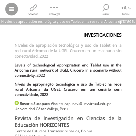
Servicios
Descargas
Buscar
Fuente
Niveles de apropiación tecnológica y uso de Tablet en la red rural Aricoma de la UGEL
Crucero en un escenario sin conectividad, 2022
INVESTIGACIONES
Rosario Sucapuca Visa
Niveles de apropiación tecnológica y uso de Tablet en la red rural
Niveles de apropiación tecnológica y uso de Tablet en la
Aricoma de la UGEL Crucero en un escenario sin conectividad, 2022
red rural Aricoma de la UGEL Crucero en un escenario sin
Levels of technological appropriation and Tablet use in the Aricoma
rural network of UGEL Crucero in a scenario without connectivity,
conectividad, 2022
2022
Níveis de apropriação tecnológica e uso de Tablet na rede rural
Levels of technological appropriation and Tablet use in the
Aricoma da UGEL Crucero em um cenário sem conectividade, 2022
Aricoma rural network of UGEL Crucero in a scenario without
Revista de Investigación en Ciencias de la Educación HORIZONTES,
connectivity, 2022
vol.
6, núm. 24, Esp., pp. 1144-1152, 2022
Centro de Estudios Transdisciplinarios
Níveis de apropriação tecnológica e uso de Tablet na rede
rural Aricoma da UGEL Crucero em um cenário sem
conectividade, 2022
Rosario
Sucapuca Visa
ssucapucavi@ucvvirtual.edu.pe
Universidad César Vallejo
,
Perú
Revista de Investigación en Ciencias de la
Educación HORIZONTES
Centro de Estudios Transdisciplinarios, Bolivia