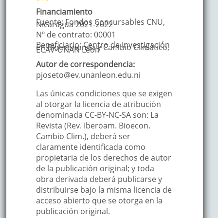
Financiamiento
Fuente:
Fondos Concursables CNU,
Nicaragua 2021-2022
Nº de contrato:
00001
Beneficiario:
Centro de Investigación
en Bioeconomia y Cambio Climático,
ECAV-UNAN Leon
Autor de correspondencia:
pjoseto@ev.unanleon.edu.ni
Las únicas condiciones que se exigen
al otorgar la licencia de atribución
denominada CC-BY-NC-SA son: La
Revista (Rev. Iberoam. Bioecon.
Cambio Clim.), deberá ser
claramente identificada como
propietaria de los derechos de autor
de la publicación original; y toda
obra derivada deberá publicarse y
distribuirse bajo la misma licencia de
acceso abierto que se otorga en la
publicación original.