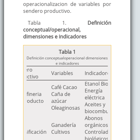
operacionalizacion de variables por
sendero productivo.
Tabla 1.
Definición
conceptual/operacional,
dimensiones e indicadores
Tabla 1
Definición conceptualoperacional dimensiones
e indicadores
Sendero
Variables
Indicadores
productivo
Etanol Biogás
Café Cacao
Energía
Bio-refineria
Caña de
eléctrica
Bio-producto
azúcar
Aceites y
Oleaginosas
biocombustible
Abonos
Eco
Ganadería
orgánicos
intensificación
Cultivos
Controladores
biológicos