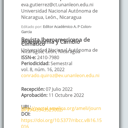
eva.gutierrez@ct.unanleon.edu.ni
Universidad Nacional Autónoma de
Nicaragua, León.
,
Nicaragua
Editado por:
Editor Académico A. P Colon-
Garcia
Revista Iberoamericana de
Bioeconomía y Cambio
Climático
Universidad Nacional Autónoma de
Nicaragua, León, Nicaragua
ISSN-e:
2410-7980
Periodicidad:
Semestral
vol. 8,
núm. 16,
2022
conrado.quiroz@ev.unanleon.edu.ni
Recepción:
07 Julio 2022
Aprobación:
11 Octubre 2022
URL:
http://portal.amelica.org/ameli/journ
al/394/3943529002/
DOI:
https://doi.org/10.5377/ribcc.v8i16.15
016