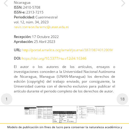
Nicaragua
ISSN:
2410-5708
ISSN-e:
2313-7215
Periodicidad:
Cuatrimestral
vol. 12,
núm. 34,
2023
revis.torreon.faremc@unan.edu.ni
Recepción:
17 Octubre 2022
Aprobación:
25 Abril 2023
URL:
http://portal.amelica.org/ameli/journal/387/3874012009/
DOI:
https://doi.org/10.5377/rtu.v12i34.16346
El autor o los autores de los artículos, ensayos o
investigaciones conceden a la Universidad Nacional Autónoma
de Nicaragua, Managua (UNAN-Managua) los derechos de
edición (copyright) del trabajo enviado, por consiguiente, la
Universidad cuenta con el derecho exclusivo para publicar el
artículo durante el periodo completo de los derechos de autor.
1
18
Modelo de publicación sin fines de lucro para conservar la naturaleza académica y