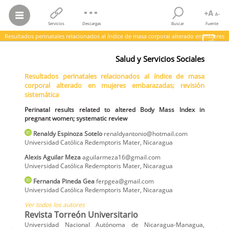
Servicios
Descargas
Buscar
Fuente
Resultados perinatales relacionados al índice de masa corporal alterado en mujeres
embarazadas; revisión sistemática
Salud y Servicios Sociales
Renaldy Espinoza Sotelo; Alexis Aguilar Meza; Fernanda Pineda Gea;
et al.
Resultados perinatales relacionados al índice de masa
Resultados perinatales relacionados al índice de masa corporal
corporal alterado en mujeres embarazadas; revisión
alterado en mujeres embarazadas; revisión sistemática
Perinatal results related to altered Body Mass Index in pregnant
sistemática
women; systematic review
Revista Torreón Universitario,
vol.
12, núm. 34, 2023
Perinatal results related to altered Body Mass Index in
Universidad Nacional Autónoma de Nicaragua-Managua
pregnant women; systematic review
Renaldy
Espinoza Sotelo
renaldyantonio@hotmail.com
Universidad Católica Redemptoris Mater
,
Nicaragua
Alexis
Aguilar Meza
aguilarmeza16@gmail.com
Universidad Católica Redemptoris Mater
,
Nicaragua
Fernanda
Pineda Gea
ferpgea@gmail.com
Universidad Católica Redemptoris Mater
,
Nicaragua
Ver todos los autores
Revista Torreón Universitario
Universidad Nacional Autónoma de Nicaragua-Managua,