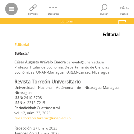
Servicios
Descargas
Buscar
Fuente
Editorial
César Augusto Arévalo Cuadra
Editorial
Editorial
Editorial
Editorial
Revista Torreón Universitario,
vol.
12, núm. 33, 2023
Universidad Nacional Autónoma de Nicaragua-Managua
Editorial
César Augusto
Arévalo Cuadra
carevalo@unan.edu.ni
Profesor Titular de Economía. Departamento de Ciencias
Económicas. UNAN-Managua, FAREM-Carazo
,
Nicaragua
Revista Torreón Universitario
Universidad Nacional Autónoma de Nicaragua-Managua,
Nicaragua
ISSN:
2410-5708
ISSN-e:
2313-7215
Periodicidad:
Cuatrimestral
vol. 12,
núm. 33,
2023
revis.torreon.faremc@unan.edu.ni
Recepción:
27 Enero 2023
Aprobación:
31 Enero 2023