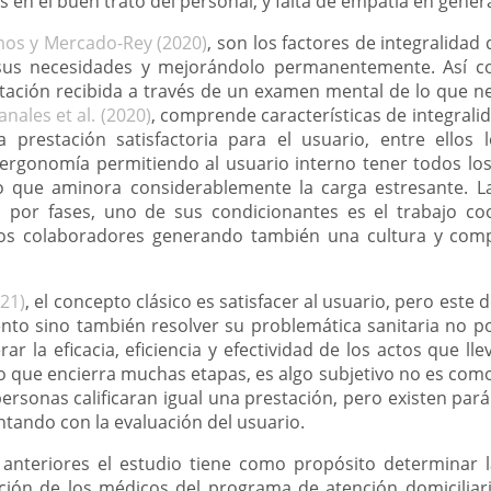
as en el buen trato del personal, y falta de empatía en genera
os y Mercado-Rey (2020)
, son los factores de integralidad
o sus necesidades y mejorándolo permanentemente. Así c
estación recibida a través de un examen mental de lo que 
nales et al. (2020)
, comprende características de integral
 prestación satisfactoria para el usuario, entre ellos 
 ergonomía permitiendo al usuario interno tener todos los 
lo que aminora considerablemente la carga estresante. L
 por fases, uno de sus condicionantes es el trabajo co
e los colaboradores generando también una cultura y co
021)
, el concepto clásico es satisfacer al usuario, pero este d
nto sino también resolver su problemática sanitaria no po
 la eficacia, eficiencia y efectividad de los actos que lle
vo que encierra muchas etapas, es algo subjetivo no es com
ersonas calificaran igual una prestación, pero existen pa
ontando con la evaluación del usuario.
anteriores el estudio tiene como propósito determinar la
nción de los médicos del programa de atención domiciliar