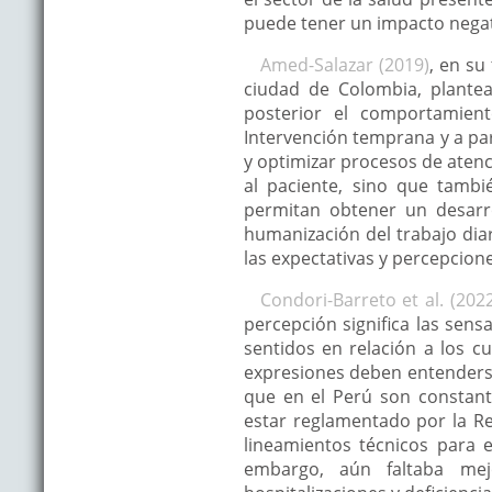
puede tener un impacto negati
Amed-Salazar (2019)
, en su
ciudad de Colombia, plante
posterior el comportamient
Intervención temprana y a par
y optimizar procesos de atenci
al paciente, sino que tamb
permitan obtener un desarro
humanización del trabajo dia
las expectativas y percepcione
Condori-Barreto et al. (202
percepción significa las sen
sentidos en relación a los c
expresiones deben entenderse 
que en el Perú son constant
estar reglamentado por la R
lineamientos técnicos para e
embargo, aún faltaba mejo