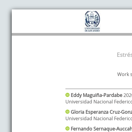
Estré
Work s
Eddy
Maguiña-Pardabe
202
Universidad Nacional Federico 
Gloria Esperanza
Cruz-Gonz
Universidad Nacional Federico 
Fernando
Sernaque-Auccah