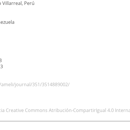
Villarreal
,
Perú
nezuela
3
23
g/ameli/journal/351/3514889002/
cia Creative Commons Atribución-CompartirIgual 4.0 Interna