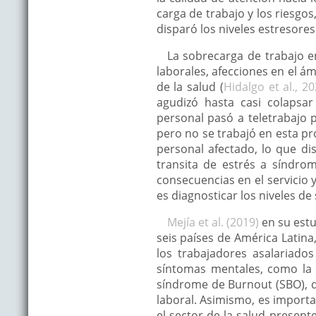
carga de trabajo y los riesgo
disparó los niveles estresore
La sobrecarga de trabajo e
laborales, afecciones en el á
de la salud (
Hidalgo et al., 2
agudizó hasta casi colapsa
personal pasó a teletrabajo p
pero no se trabajó en esta p
personal afectado, lo que di
transita de estrés a síndro
consecuencias en el servicio y
es diagnosticar los niveles d
Mejía et al. (2019)
en su estu
seis países de América Latina
los trabajadores asalariado
síntomas mentales, como la
síndrome de Burnout (SBO), q
laboral. Asimismo, es importa
el sector de la salud present