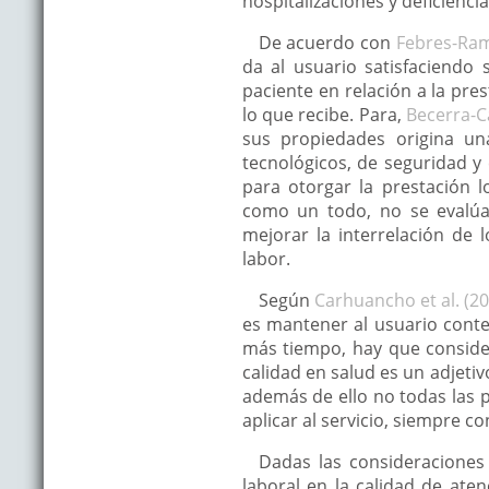
hospitalizaciones y deficienci
De acuerdo con
Febres-Ram
da al usuario satisfaciend
paciente en relación a la pr
lo que recibe. Para,
Becerra-Ca
sus propiedades origina una
tecnológicos, de seguridad y
para otorgar la prestación 
como un todo, no se evalúa
mejorar la interrelación d
labor.
Según
Carhuancho et al. (2
es mantener al usuario conte
más tiempo, hay que considerar
calidad en salud es un adjeti
además de ello no todas las p
aplicar al servicio, siempre c
Dadas las consideraciones 
laboral en la calidad de ate