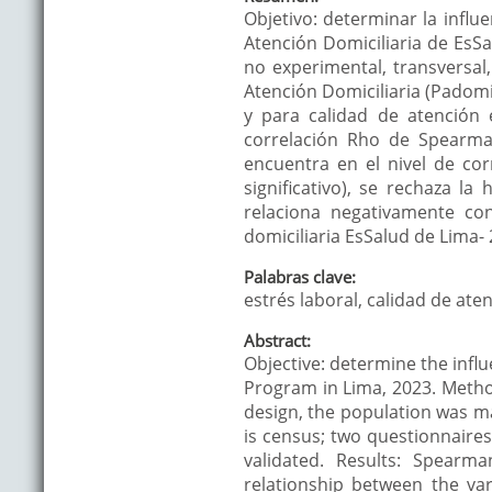
Objetivo: determinar la influ
Atención Domiciliaria de EsSa
no experimental, transversa
Atención Domiciliaria (Padomi
y para calidad de atención
correlación Rho de Spearman
encuentra en el nivel de cor
significativo), se rechaza la
relaciona negativamente co
domiciliaria EsSalud de Lima- 
Palabras clave:
estrés laboral, calidad de ate
Abstract:
Objective: determine the infl
Program in Lima, 2023. Method
design, the population was m
is census; two questionnaires
validated. Results: Spearma
relationship between the vari