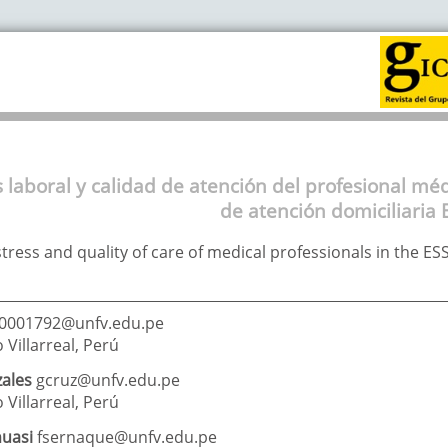
s laboral y calidad de atención del profesional mé
de atención domiciliari
tress and quality of care of medical professionals in the
0001792@unfv.edu.pe
Villarreal
,
Perú
ales
gcruz@unfv.edu.pe
Villarreal
,
Perú
uasi
fsernaque@unfv.edu.pe