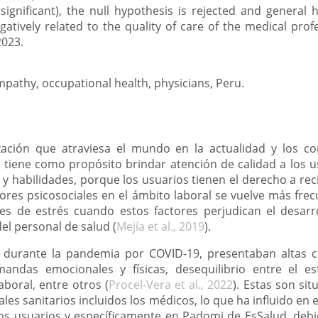
y significant), the null hypothesis is rejected and general 
gatively related to the quality of care of the medical prof
023.
empathy, occupational health, physicians, Peru.
zación que atraviesa el mundo en la actualidad y los c
d tiene como propósito brindar atención de calidad a los 
y habilidades, porque los usuarios tienen el derecho a reci
tores psicosociales en el ámbito laboral se vuelve más frec
s de estrés cuando estos factores perjudican el desarro
del personal de salud (
Mejía et al., 2019
).
d durante la pandemia por COVID-19, presentaban altas c
mandas emocionales y físicas, desequilibrio entre el e
aboral, entre otros (
Procel-Vera et al., 2022
). Estas son si
les sanitarios incluidos los médicos, lo que ha influido en 
 los usuarios y específicamente en Padomi de EsSalud, debi