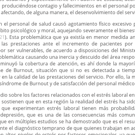
s, produciéndose contagio y fallecimientos en el personal po
s afectando, de alguna manera, el desenvolvimiento del servi
n el personal de salud causó agotamiento físico excesivo p
mbito psicológico y moral, aquejando severamente el bienes
021
). Esta problemática que ya existía en menor medida a
r las prestaciones ante el incremento de pacientes po
or ser vulnerables, de acuerdo a disposiciones del Minist
roblemática causando una inercia y descuido del área respo
sminuyó la cobertura de atención, es ahí donde la mayor
me de Burnout, situación que si no es detectada a tiem
 en la calidad de las prestaciones del servicio. Por ello, la 
e síndrome de Burnout y de satisfacción del personal médico
dio sobre los factores relacionados con el estrés laboral en
, sostienen que en esta región la realidad del estrés ha si
s que experimentan estrés laboral tienen más probabili
 depresión, que es una de las consecuencias más comune
ue en múltiples estudios se ha demostrado que es el resul
nte el diagnóstico temprano de que quienes trabajan en ac
en altos niveles de estrés por factores emocionales, ya que