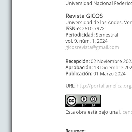
Universidad Nacional Federico 
Revista GICOS
Universidad de los Andes, Ve
ISSN-e:
2610-797X
Periodicidad:
Semestral
vol. 9,
núm. 1,
2024
gicosrevista@gmail.com
Recepción:
02 Noviembre 202
Aprobación:
13 Diciembre 20
Publicación:
01 Marzo 2024
URL:
http://portal.amelica.or
Esta obra está bajo una
Licen
Resumen: