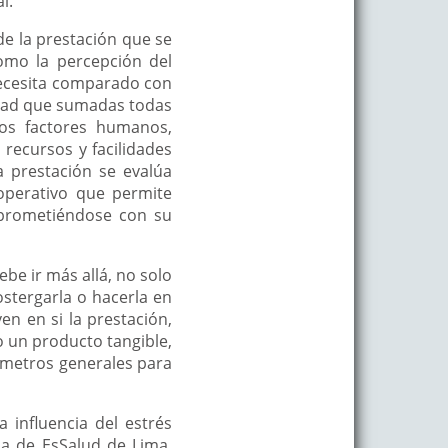
l.
 de la prestación que se
omo la percepción del
necesita comparado con
idad que sumadas todas
los factores humanos,
recursos y facilidades
a prestación se evalúa
operativo que permite
mprometiéndose con su
ebe ir más allá, no solo
stergarla o hacerla en
ven en si la prestación,
o un producto tangible,
rámetros generales para
 influencia del estrés
ia de EsSalud de Lima,