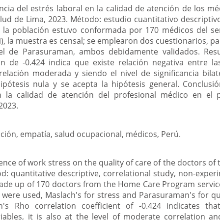
encia del estrés laboral en la calidad de atención de los 
lud de Lima, 2023. Método: estudio cuantitativo descriptivo
l, la población estuvo conformada por 170 médicos del s
), la muestra es censal; se emplearon dos cuestionarios, pa
 el de Parasuraman, ambos debidamente validados. Resul
 de -0.424 indica que existe relación negativa entre la
relación moderada y siendo el nivel de significancia bilat
 hipótesis nula y se acepta la hipótesis general. Conclusió
n la calidad de atención del profesional médico en el
2023.
nción, empatía, salud ocupacional, médicos, Perú.
uence of work stress on the quality of care of the doctors o
: quantitative descriptive, correlational study, non-experi
ade up of 170 doctors from the Home Care Program servic
 were used, Maslach's for stress and Parasuraman's for qua
n's Rho correlation coefficient of -0.424 indicates tha
ables, it is also at the level of moderate correlation and