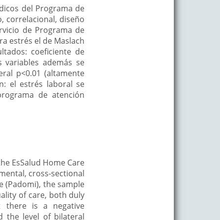
médicos del Programa de
, correlacional, diseño
ervicio de Programa de
ra estrés el de Maslach
tados: coeficiente de
s variables además se
eral p<0.01 (altamente
n: el estrés laboral se
 programa de atención
f the EsSalud Home Care
mental, cross-sectional
e (Padomi), the sample
lity of care, both duly
t there is a negative
 the level of bilateral