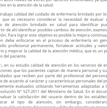
vo en la atención de la salud.
 trabajo calidad del cuidado de enfermería brindado por l
a que es necesario considerar la necesidad de evaluar
o de atención brindado en salud para identificar pun
tir de ahí identificar posibles cambios de atención, exami
ón. Para lograr este objetivo es posible la mejora continua
ién debe enfocarse en el proceso de enfermería en gene
llo profesional permanente, fortalecer actitudes y val
rio y mejorar la calidad de la atención médica, que es un
s del paciente.
2)
, en su estudio calidad de atención en los servicios de 
saciones que los pacientes captan de manera personal y sub
uidados que reciben por parte del profesional del persona
de acuerdo al carácter y características personales del p
emente evaluados utilizando herramientas adaptadas a l
esolución N° 527-2011 del Ministerio de Salud. En el do
valuar la satisfacción del usuario dentro de los establec
rar el tipo de atención, sin embargo, consideraro