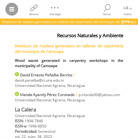
Servicios
Descargas
Buscar
Fuente
Residuos de madera generados en talleres de carpintería del municipio de Camoapa
David Ernesto Peñalba Berríos; Irlanda Ayarely Pérez Coronado
Recursos Naturales y Ambiente
Residuos de madera generados en talleres de carpintería del
municipio de Camoapa
Residuos de madera generados en talleres de carpintería
Wood waste generated in carpentry workshops in the municipality of
del municipio de Camoapa
Camoapa
La Calera,
vol.
22, núm. 38, 2022
Wood waste generated in carpentry workshops in the
Universidad Nacional Agraria
municipality of Camoapa
David Ernesto
Peñalba Berríos
1
david.penalba@ci.una.edu.ni
Universidad Nacional Agraria
,
Nicaragua
Irlanda Ayarely
Pérez Coronado
2
p.irlanda90@yahoo.com
Universidad Nacional Agraria
,
Nicaragua
La Calera
Universidad Nacional Agraria, Nicaragua
ISSN:
1998-7846
ISSN-e:
1998-8850
Periodicidad:
Semestral
vol. 22,
núm. 38,
2022