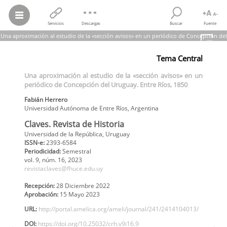
Servicios
Descargas
Buscar
Fuente
Una aproximación al estudio de la «sección avisos» en un periódico de Concepción del
Uruguay. Entre Ríos, 1850
Tema Central
Fabián Herrero
Una aproximación al estudio de la «sección avisos» en un periódico
Una aproximación al estudio de la «sección avisos» en un
de Concepción del Uruguay. Entre Ríos, 1850
periódico de Concepción del Uruguay. Entre Ríos, 1850
Claves. Revista de Historia,
vol.
9, núm. 16, pp. 1-29, 2023
Universidad de la República
Fabián
Herrero
Universidad Autónoma de Entre Ríos
,
Argentina
Claves. Revista de Historia
Universidad de la República, Uruguay
ISSN-e:
2393-6584
Periodicidad:
Semestral
vol. 9,
núm. 16,
2023
revistaclaves@fhuce.edu.uy
Recepción:
28 Diciembre 2022
Aprobación:
15 Mayo 2023
URL:
http://portal.amelica.org/ameli/journal/241/2414104013/
DOI:
https://doi.org/10.25032/crh.v9i16.9