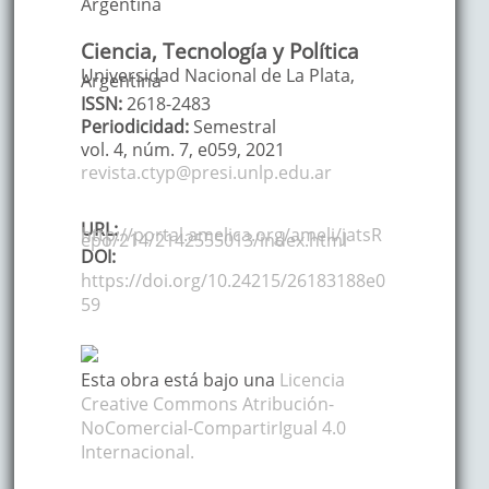
Argentina
Ciencia, Tecnología y Política
Universidad Nacional de La Plata,
Argentina
ISSN:
2618-2483
Periodicidad:
Semestral
vol. 4
, núm. 7,
e059
,
2021
revista.ctyp@presi.unlp.edu.ar
URL:
http://portal.amelica.org/ameli/jatsR
epo/214/2142555013/index.html
DOI:
https://doi.org/10.24215/26183188e0
59
Esta obra está bajo una
Licencia
Creative Commons Atribución-
NoComercial-CompartirIgual 4.0
Internacional.