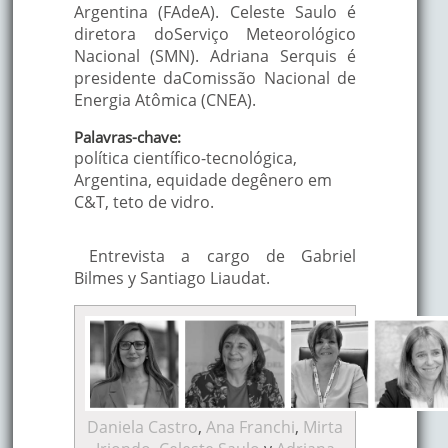
Argentina (FAdeA). Celeste Saulo é
diretora doServiço Meteorológico
Nacional (SMN). Adriana Serquis é
presidente daComissão Nacional de
Energia Atômica (CNEA).
Palavras-chave:
política científico-tecnológica,
Argentina, equidade degênero em
C&T, teto de vidro.
Entrevista a cargo de Gabriel
Bilmes y Santiago Liaudat.
Daniela Castro
,
Ana Franchi
,
Mirta