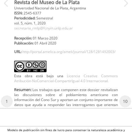
Revista del Museo de La Plata
Universidad Nacional de La Plata, Argentina
ISSN:
2545-6377
Periodicidad:
Semestral
vol. 5,
núm. 1,
2020
secretaria_rmlp@fcnym.unlp.edu.ar
Recepción:
01 Marzo 2020
Publicación:
01 Abril 2020
URL:
http://portal.amelica.org/ameli/journal/128/1281492003/
Esta obra está bajo una
Licencia Creative Commons
Atribución-NoComercial-CompartirIgual 4.0 Internacional.
Resumen:
Los trabajos que componen este dossier revitalizan
las discusiones sobre el poblamiento americano con
información del Cono Sur y aportan un conjunto importante de
1
10
datos que ayuda a responder las interrogantes que orientan
Modelo de publicación sin fines de lucro para conservar la naturaleza académica y