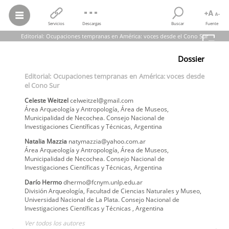
Servicios
Descargas
Buscar
Fuente
Editorial: Ocupaciones tempranas en América: voces desde el Cono Sur
Celeste Weitzel; Natalia Mazzia; Darío Hermo; et al.
Dossier
Editorial: Ocupaciones tempranas en América: voces desde el Cono
Sur
Editorial: Ocupaciones tempranas en América: voces desde
Revista del Museo de La Plata,
vol.
5, núm. 1, pp. 46-50, 2020
el Cono Sur
Universidad Nacional de La Plata
Celeste
Weitzel
celweitzel@gmail.com
Área Arqueología y Antropología, Área de Museos,
Municipalidad de Necochea. Consejo Nacional de
Investigaciones Científicas y Técnicas
,
Argentina
Natalia
Mazzia
natymazzia@yahoo.com.ar
Área Arqueología y Antropología, Área de Museos,
Municipalidad de Necochea. Consejo Nacional de
Investigaciones Científicas y Técnicas
,
Argentina
Darío
Hermo
dhermo@fcnym.unlp.edu.ar
División Arqueología, Facultad de Ciencias Naturales y Museo,
Universidad Nacional de La Plata. Consejo Nacional de
Investigaciones Científicas y Técnicas
,
Argentina
Ver todos los autores