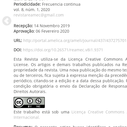
Periodicidade:
Frecuencia continua
vol. 8,
núm. 1,
2020
revistareamec@gmail.com
Recepção:
14 Novembro 2019
Aprovação:
06 Fevereiro 2020
URL:
http://portal.amelica.org/ameli/journal/437/437275701
DOI:
https://doi.org/10.26571/reamec.v8i1.9371
Esta Revista utiliza-se da Licença Creative Commons At
License. Os artigos e demais trabalhos publicados na 
propriedade da revista. Uma nova publicação do mesmo text
ou de terceiros, fica sujeita à expressa menção da preced
periódico, citando-se a edição e a data dessa publicação. 
condição obrigatória o envio da Declaração de Responsa
Direitos Autorais.
Este trabalho está sob uma
Licença Creative Commons A
Internacional.
Resumo: