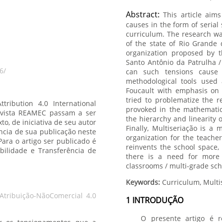
Abstract:
This article aim
causes in the form of serial
curriculum. The research was
of the state of Rio Grande 
organization proposed by t
Santo Antônio da Patrulha /
6/
can such tensions cause 
methodological tools used 
Foucault with emphasis on 
tried to problematize the r
tribution 4.0 International
provoked in the mathematics
Revista REAMEC passam a ser
the hierarchy and linearity
o, de iniciativa de seu autor
Finally, Multiseriação is a
ência de sua publicação neste
organization for the teache
Para o artigo ser publicado é
reinvents the school space,
bilidade e Transferência de
there is a need for more 
classrooms / multi-grade sch
Keywords:
Curriculum, Multi
tribuição-NãoComercial 4.0
1 INTRODUÇÃO
O presente artigo é 