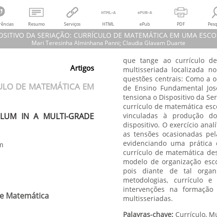
rências
Resumo
Serviços
HTML
ePub
PDF
Pesq
OSITIVO DA SERIAÇÃO: CURRÍCULO DE MATEMÁTICA EM UMA ESCO
Mari Teresinha Alminhana Panni; Claudia Glavam Duarte
que tange ao currículo d
Mari Teresinha Alminhana Panni; Claudia Glavam Duarte
Artigos
multisseriada localizada 
ISPOSITIVO DA SERIAÇÃO: CURRÍCULO DE MATEMÁTICA EM UMA ESCOLA 
questões centrais: Como a o
SIONS IN THE SERIAL DEVICE: MATH CURRICULUM IN A MULTI-GRADE SC
CULO DE MATEMÁTICA EM
de Ensino Fundamental Jos
ede Amazônica de Educação em Ciências e Matemática,
vol.
8, núm. 1, pp. 
tensiona o Dispositivo da Se
Universidade Federal de Mato Grosso
currículo de matemática esco
ULUM IN A MULTI-GRADE
vinculadas à produção do
dispositivo. O exercício ana
as tensões ocasionadas pel
evidenciando uma prática 
m
currículo de matemática des
modelo de organização esco
pois diante de tal organ
metodologias, currículo 
intervenções na formação 
 e Matemática
multisseriadas.
Palavras-chave:
Currículo, M