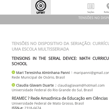
Seções
Refe
TENSÕES NO DISP
TENSÕES NO D
TEN
TENSÕES NO DISPOSITIVO DA SERIAÇÃO: CURRÍ
REAMEC ? R
UMA ESCOLA MULTISSERIADA
TENSIONS IN THE SERIAL DEVICE: MATH CURRIC
SCHOOL
Mari Teresinha Alminhana
Panni
1
maripanni@gmail.co
Rede Municipal de Osório
,
Brasil
Claudia Glavam
Duarte
2
claudiaglavam@hotmail.com
Universidade Federal do Rio Grande do Sul
,
Brasil
REAMEC ? Rede Amazônica de Educação em Ciências
Universidade Federal de Mato Grosso, Brasil
ISSN-e:
2318-6674