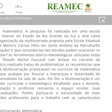
uisa
Fonte
LA MULTISSERIADA
e matemática. A pesquisa foi realizada em uma escola
no interior do Estado do Rio Grande do Sul e teve como
MULTISSERIADA
rganização da multisseriada proposta pela Escola Estadual
HOOL
é Martins Correa Filho em Santo Antônio da Patrulha/RS
230-248, 2020
riação? E que ressonâncias tais tensões podem ocasionar no
lar? As ferramentas teórico-metodológicas utilizadas estão
 filósofo Michel Foucault com ênfase no conceito de
lítico realizado tratou de problematizar as ressonâncias que
a Multisseriação provocavam no currículo de matemática
que acabava por fissurar a hierarquia e linearidade do
envolvido na sala de aula. Por fim, a Multisseriação é um
lar curricular e metodológico desafiador para o docente,
ização o professor reinventa o espaço escolar, suas
e avaliações. Porém, pontua-se a necessidade de mais
dos professores para o trabalho com as salas/escolas
ultisseriação, Matemática.