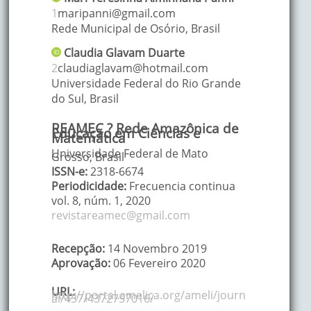
1
maripanni@gmail.com
Rede Municipal de Osório
,
Brasil
Claudia Glavam
Duarte
2
claudiaglavam@hotmail.com
Universidade Federal do Rio Grande
do Sul
,
Brasil
REAMEC ? Rede Amazônica de
Educação em Ciências e
Matemática
Universidade Federal de Mato
Grosso, Brasil
ISSN-e:
2318-6674
Periodicidade:
Frecuencia continua
vol. 8,
núm. 1,
2020
revistareamec@gmail.com
Recepção:
14 Novembro 2019
Aprovação:
06 Fevereiro 2020
URL:
http://portal.amelica.org/ameli/journ
al/437/4372757016/