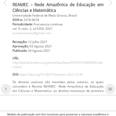
REAMEC – Rede Amazônica de Educação em
Ciências e Matemática
Universidade Federal de Mato Grosso, Brasil
ISSN-e:
2318-6674
Periodicidade:
Frecuencia continua
vol. 9
, núm. 2,
e21054
,
2021
revistareamec@gmail.com
Recepção:
12 Julho 2021
Aprovação:
03 Agosto 2021
Publicado:
24 Agosto 2021
URL:
http://portal.amelica.org/ameli/jatsRepo/437/4372405026/inde
x.html
DOI:
https://doi.org/10.26571/reamec.v9i2.12739
Os direitos autorais são mantidos pelos autores, os quais
concedem à Revista REAMEC –Rede Amazônica de Educação
1
30
em Ciências e Matemática -os direitos exclusivos de primeira
Modelo de publicação sem fins lucrativos para preservar a natureza acadêmica e