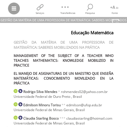
Serviços
Transferências
Pesquisa
Fonte
GESTÃO DA MATÉRIA DE UMA PROFESSORA DE MATEMÁTICA: SABERES MOBILIZADOS
NA PRÁTICA
Educação Matemática
Rodrigo Silva Mendes; Edmilson Minoru Torisu; Claudia Starling
Bosco
GESTÃO DA MATÉRIA DE UMA PROFESSORA DE
GESTÃO DA MATÉRIA DE UMA PROFESSORA DE MATEMÁTICA:
MATEMÁTICA: SABERES MOBILIZADOS NA PRÁTICA
SABERES MOBILIZADOS NA PRÁTICA
MANAGEMENT OF THE SUBJECT OF A TEACHER WHO TEACHES
MANAGEMENT OF THE SUBJECT OF A TEACHER WHO
MATHEMATICS: KNOWLEDGE MOBILIZED IN PRACTICE
TEACHES MATHEMATICS: KNOWLEDGE MOBILIZED IN
EL MANEJO DE ASIGNATURAS DE UN MAESTRO QUE ENSEÑA
MATEMÁTICAS: CONOCIMIENTO MOVILIZADO EN LA PRÁCTICA
PRACTICE
REAMEC – Rede Amazônica de Educação em Ciências e Matemática,
vol.
9, núm. 2,
e21054
, 2021
EL MANEJO DE ASIGNATURAS DE UN MAESTRO QUE ENSEÑA
Universidade Federal de Mato Grosso
MATEMÁTICAS: CONOCIMIENTO MOVILIZADO EN LA
PRÁCTICA
Rodrigo
Silva Mendes
*
rohmendes02@yahoo.com.br
Universidade Federal de Ouro Preto
,
Brasil
Edmilson
Minoru Torisu
**
edmilson@ufop.edu.br
Universidade Federal de Minas Gerais
,
Brasil
Claudia
Starling Bosco
***
claudiastarling@hotmail.com
Universidade Federal de Minas Gerais
,
Brasil