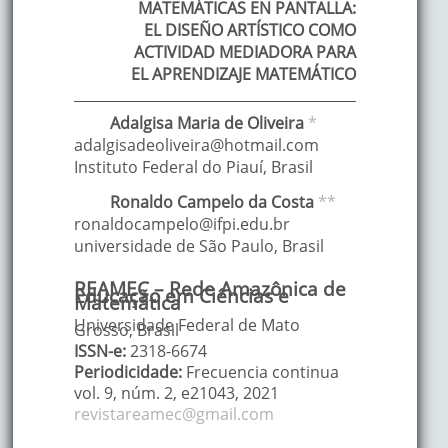
MATEMÁTICAS EN PANTALLA:
EL DISEÑO ARTÍSTICO COMO
ACTIVIDAD MEDIADORA PARA
EL APRENDIZAJE MATEMÁTICO
Adalgisa Maria
de Oliveira
*
adalgisadeoliveira@hotmail.com
Instituto Federal do Piauí
,
Brasil
Ronaldo
Campelo da Costa
**
ronaldocampelo@ifpi.edu.br
universidade de São Paulo
,
Brasil
REAMEC – Rede Amazônica de
Educação em Ciências e
Matemática
Universidade Federal de Mato
Grosso, Brasil
ISSN-e:
2318-6674
Periodicidade:
Frecuencia continua
vol. 9
, núm. 2,
e21043
,
2021
revistareamec@gmail.com