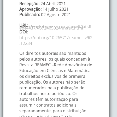
Recepção:
24 Abril 2021
Aprovação:
14 Julho 2021
Publicado:
02 Agosto 2021
URL:
http://portal.amelica.org/ameli/jatsR
epo/437/4372405024/index.html
DOI:
https://doi.org/10.26571/reamec.v9i2
.12234
Os direitos autorais são mantidos
pelos autores, os quais concedem à
Revista REAMEC –Rede Amazônica de
Educação em Ciências e Matemática -
os direitos exclusivos de primeira
publicação. Os autores não serão
remunerados pela publicação de
trabalhos neste periódico. Os
autores têm autorização para
assumir contratos adicionais
separadamente, para distribuição
não exclusiva da versão do