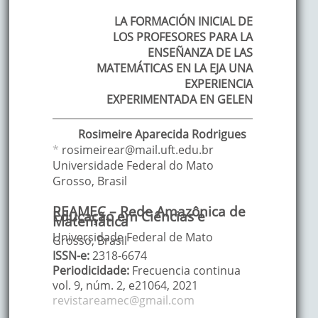
LA FORMACIÓN INICIAL DE
LOS PROFESORES PARA LA
ENSEÑANZA DE LAS
MATEMÁTICAS EN LA EJA UNA
EXPERIENCIA
EXPERIMENTADA EN GELEN
Rosimeire
Aparecida Rodrigues
*
rosimeirear@mail.uft.edu.br
Universidade Federal do Mato
Grosso
,
Brasil
REAMEC – Rede Amazônica de
Educação em Ciências e
Matemática
Universidade Federal de Mato
Grosso, Brasil
ISSN-e:
2318-6674
Periodicidade:
Frecuencia continua
vol. 9
, núm. 2,
e21064
,
2021
revistareamec@gmail.com