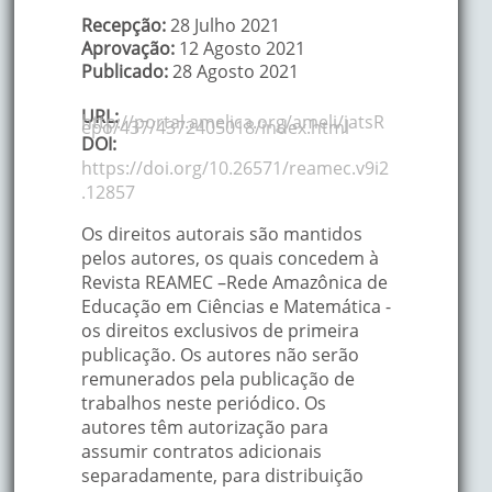
Recepção:
28 Julho 2021
Aprovação:
12 Agosto 2021
Publicado:
28 Agosto 2021
URL:
http://portal.amelica.org/ameli/jatsR
epo/437/4372405018/index.html
DOI:
https://doi.org/10.26571/reamec.v9i2
.12857
Os direitos autorais são mantidos
pelos autores, os quais concedem à
Revista REAMEC –Rede Amazônica de
Educação em Ciências e Matemática -
os direitos exclusivos de primeira
publicação. Os autores não serão
remunerados pela publicação de
trabalhos neste periódico. Os
autores têm autorização para
assumir contratos adicionais
separadamente, para distribuição