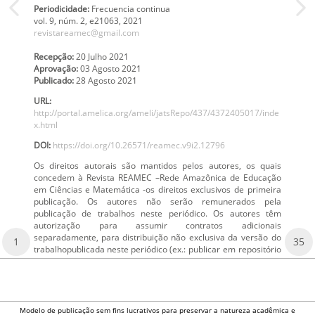
Periodicidade:
Frecuencia continua
vol. 9
, núm. 2,
e21063
,
2021
revistareamec@gmail.com
Recepção:
20 Julho 2021
Aprovação:
03 Agosto 2021
Publicado:
28 Agosto 2021
URL:
http://portal.amelica.org/ameli/jatsRepo/437/4372405017/inde
x.html
DOI:
https://doi.org/10.26571/reamec.v9i2.12796
Os direitos autorais são mantidos pelos autores, os quais
concedem à Revista REAMEC –Rede Amazônica de Educação
em Ciências e Matemática -os direitos exclusivos de primeira
publicação. Os autores não serão remunerados pela
publicação de trabalhos neste periódico. Os autores têm
autorização para assumir contratos adicionais
separadamente, para distribuição não exclusiva da versão do
1
35
trabalhopublicada neste periódico (ex.: publicar em repositório
Modelo de publicação sem fins lucrativos para preservar a natureza acadêmica e