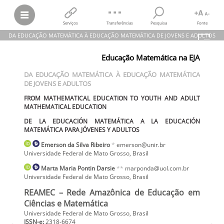
Serviços
Transferências
Pesquisa
Fonte
DA EDUCAÇÃO MATEMÁTICA À EDUCAÇÃO MATEMÁTICA DE JOVENS E ADULTOS
Emerson da Silva Ribeiro; Marta Maria Pontin Darsie
Educação Matemática na EJA
DA EDUCAÇÃO MATEMÁTICA À EDUCAÇÃO MATEMÁTICA DE JOVENS
E ADULTOS
DA EDUCAÇÃO MATEMÁTICA À EDUCAÇÃO MATEMÁTICA
FROM MATHEMATICAL EDUCATION TO YOUTH AND ADULT
DE JOVENS E ADULTOS
MATHEMATICAL EDUCATION
DE LA EDUCACIÓN MATEMÁTICA A LA EDUCACIÓN MATEMÁTICA
FROM MATHEMATICAL EDUCATION TO YOUTH AND ADULT
PARA JÓVENES Y ADULTOS
MATHEMATICAL EDUCATION
REAMEC – Rede Amazônica de Educação em Ciências e Matemática,
vol.
9, núm. 2,
e21063
, 2021
DE LA EDUCACIÓN MATEMÁTICA A LA EDUCACIÓN
Universidade Federal de Mato Grosso
MATEMÁTICA PARA JÓVENES Y ADULTOS
Emerson
da Silva Ribeiro
*
emerson@unir.br
Universidade Federal de Mato Grosso
,
Brasil
Marta Maria
Pontin Darsie
**
marponda@uol.com.br
Universidade Federal de Mato Grosso
,
Brasil
REAMEC – Rede Amazônica de Educação em
Ciências e Matemática
Universidade Federal de Mato Grosso, Brasil
ISSN-e:
2318-6674