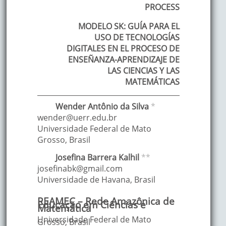
PROCESS
MODELO SK: GUÍA PARA EL
USO DE TECNOLOGÍAS
DIGITALES EN EL PROCESO DE
ENSEÑANZA-APRENDIZAJE DE
LAS CIENCIAS Y LAS
MATEMÁTICAS
Wender Antônio
da Silva
*
wender@uerr.edu.br
Universidade Federal de Mato
Grosso
,
Brasil
Josefina
Barrera Kalhil
**
josefinabk@gmail.com
Universidade de Havana
,
Brasil
REAMEC – Rede Amazônica de
Educação em Ciências e
Matemática
Universidade Federal de Mato
Grosso, Brasil