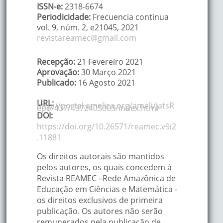
ISSN-e:
2318-6674
Periodicidade:
Frecuencia continua
vol. 9
, núm. 2,
e21045
,
2021
revistareamec@gmail.com
Recepção:
21 Fevereiro 2021
Aprovação:
30 Março 2021
Publicado:
16 Agosto 2021
URL:
http://portal.amelica.org/ameli/jatsR
epo/437/4372405003/index.html
DOI:
https://doi.org/10.26571/reamec.v9i2
.11881
Os direitos autorais são mantidos
pelos autores, os quais concedem à
Revista REAMEC –Rede Amazônica de
Educação em Ciências e Matemática -
os direitos exclusivos de primeira
publicação. Os autores não serão
remunerados pela publicação de