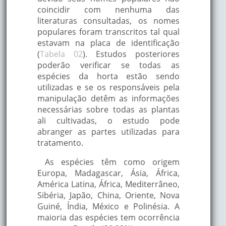
hemorragia uterin
coincidir com nenhuma das
antidisentérico,
literaturas consultadas, os nomes
reumatismo, nevral
populares foram transcritos tal qual
úlceras.
estavam na placa de identificação
Diurética, gastralgi
(
Tabela 02
). Estudos posteriores
dispepsia, malária,
poderão verificar se todas as
cus
China, Sibéria e
bronquite, tosse,
Macaé
espécies da horta estão sendo
Japão
menstruação exces
utilizadas e se os responsáveis pela
e dolorida,
manipulação detêm as informações
antitrombótica.
necessárias sobre todas as plantas
Febre, problemas
ali cultivadas, o estudo pode
digestivos, infecçõ
abranger as partes utilizadas para
bacterianas,
tratamento.
cum
Manjericão
Ásia tropical
antiespamódico
gástrico, galactóge
As espécies têm como origem
béquico, anti-reum
Europa, Madagascar, Ásia, África,
dor de garganta.
América Latina, África, Mediterrâneo,
Banhos antigripais,
Sibéria, Japão, China, Oriente, Nova
nervosismo, paralis
Guiné, Índia, México e Polinésia. A
Alfavacão
Oriente
carminativos,
maioria das espécies tem ocorrência