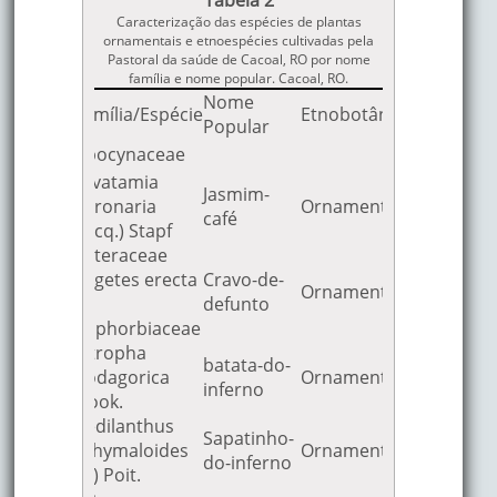
bexiga, irritações
Caracterização das espécies de plantas
vaginais, leucorréia
ornamentais e etnoespécies cultivadas pela
cólicas, disenteria,
Pastoral da saúde de Cacoal, RO por nome
família e nome popular. Cacoal, RO.
laxante.
Nome
Família/Espécie
Etnobotânica
Popular
Adstringentes,
Apocynaceae
diuréticas, estíptica
Ervatamia
gonorréia, diarréia,
Jasmim-
coronaria
Ornamental
Cavalinha
América tropical
infecções dos rins 
café
(Jacq.) Stapf
bexiga, hemorragia
Asteraceae
nasais, anemia,
Tagetes erecta
Cravo-de-
calcificação de frat
Ornamental
L.
defunto
Euphorbiaceae
Cauterização de
lli
Jatropha
Aveloz
Madagascar
abcessos e verruga
batata-do-
podagorica
Ornamental
câncer de pele.
inferno
Hook.
Purgativo drástico,
Pedilanthus
cicatrizante,
Sapatinho-
tithymaloides
Ornamental
hemostática, anti-
do-inferno
(L.) Poit.
Antilhas e América
reumática, anti-
Pinhão-roxo