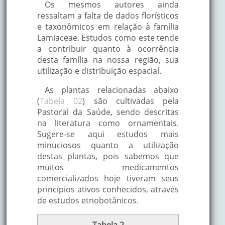
queimaduras leves
Os mesmos autores ainda
úlceras bucais.
ressaltam a falta de dados florísticos
e taxonômicos em relação à família
Lamiaceae. Estudos como este tende
Gastrite, úlceras,
ia
a contribuir quanto à ocorrência
antitumoral, anti-
Espinheira- santa
Sul do Brasil
desta família na nossa região, sua
leucêmica, câncer,
utilização e distribuição espacial.
dispepsia, indigest
e
As plantas relacionadas abaixo
Estomáquica, anti-
(
Tabela 02
) são cultivadas pela
reumática, anti-
América central e
Pastoral da Saúde, sendo descritas
Mastruz
helmíntica, bronqui
América do Sul
na literatura como ornamentais.
tuberculose, contu
Sugere-se aqui estudos mais
e fraturas.
minuciosos quanto a utilização
destas plantas, pois sabemos que
Depurativa,
muitos medicamentos
adstringente, diurét
comercializados hoje tiveram seus
tônico, emenagogo
princípios ativos conhecidos, através
gonorréia, sífilis, ne
de estudos etnobotânicos.
Região Amazônica,
picadas de insetos,
cana-de-macaco
Brasil
diabetes, problema
Tabela 2