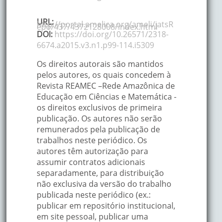
URL:
http://portal.amelica.org/ameli/jatsR
epo/437/4372128008/index.html
DOI:
https://doi.org/10.26571/2318-
6674.a2015.v3.n1.p99-114.i5309
Os direitos autorais são mantidos
pelos autores, os quais concedem à
Revista REAMEC –Rede Amazônica de
Educação em Ciências e Matemática -
os direitos exclusivos de primeira
publicação. Os autores não serão
remunerados pela publicação de
trabalhos neste periódico. Os
autores têm autorização para
assumir contratos adicionais
separadamente, para distribuição
não exclusiva da versão do trabalho
publicada neste periódico (ex.:
publicar em repositório institucional,
em site pessoal, publicar uma