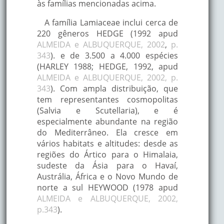
Losna
às famílias mencionadas acima.
abortiva, anti
hium L.
África.
distúrbio da 
A família Lamiaceae inclui cerca de
fígado e vesícu
220 gêneros HEDGE (1992 apud
Problemas he
ALMEIDA e ALBUQUERQUE, 2002
,
p.
ris
disfunções es
Carqueja
Sul e Sudeste do Brasil
343
). e de 3.500 a 4.000 espécies
 (Less.)
intestinas, dia
(HARLEY 1988; HEDGE, 1992, apud
garganta infl
ALMEIDA e ALBUQUERQUE, 2002, p.
Estomáquica, 
go
Parte Meridional da
343
). Com ampla distribuição, que
Arnica
cicatrizante, 
sis Meyen
América do Sul
tem representantes cosmopolitas
contusões tr
(Salvia e Scutellaria), e é
oliaceae
especialmente abundante na região
Problemas
do Mediterrâneo. Ela cresce em
respiratórios, diuré
vários habitats e altitudes: desde as
antipirética, antisép
regiões do Ártico para o Himalaia,
cicatrizante,
sudeste da Ásia para o Havaí,
antiinflamatória,
Austrália, África e o Novo Mundo de
Sul da América do
 L.
Sabugueiro
resfriado, sinusite,
norte a sul HEYWOOD (1978 apud
Sul
artrite, cálculos ren
ALMEIDA e ALBUQUERQUE, 2002,
analgésico,
p.343
).
dermatoses,