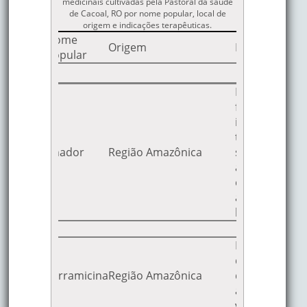
medicinais cultivadas pela Pastoral da saúde
de Cacoal, RO por nome popular, local de
origem e indicações terapêuticas.
Nome
a/Espécie
Origem
Indicações Te
Popular
haceae
Reumatismo, c
febre, cólica
inflamações 
tosse, expect
a
Anador
Região Amazônica
sudorífica, af
lis
analgésica, a
espasmolítica
antiinflamatór
broncodilata
nthaceae
Béquicas, ant
anthera
diurética, dige
a
Terramicina
Região Amazônica
depurativa, a
ch)
anti-diarréica
k
ventre.