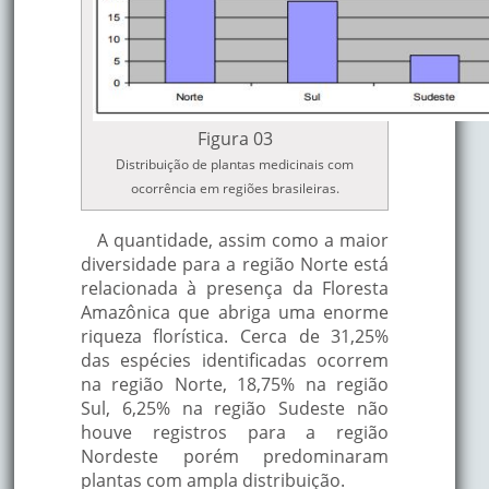
Antiespasmódica, diuréti
sudorífica, emenagoga,
hidropsia, artrite,
reumatismo
Região
malária,analgésica,
 L.
Guiné
Amazônica
anestésica, afecções buca
Figura 03
infecções na garganta,
Distribuição de plantas medicinais com
contusões, traumatismos
ocorrência em regiões brasileiras.
dores lombares, reumáti
cabeça.
A quantidade, assim como a maior
diversidade para a região Norte está
Diurética, antiepiléptica,
relacionada à presença da Floresta
Região
antipirética, erisipela,
Amazônica que abriga uma enorme
Pariparoba
Amazônica,
filariose, hepáticas,
riqueza florística. Cerca de 31,25%
Brasil
pancreáticas, estomacais
das espécies identificadas ocorrem
antimalárica.
na região Norte, 18,75% na região
Sul, 6,25% na região Sudeste não
Diurética, anti-diarréica,
houve registros para a região
expectorante, hemostátic
Nordeste porém predominaram
cicatrizante, bronquite
plantas com ampla distribuição.