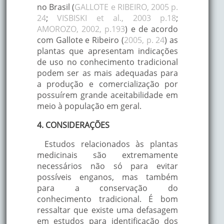
dente, febre, câimb
no Brasil (
GALLOTE e RIBEIRO, 2005 p.
doenças do fígado,
24
;
VISBISKI et al., 2003 p.18
;
verminose.
AMOROZO, 2002, p.193
) e de acordo
com Gallote e Ribeiro (
2005, p. 24
) as
plantas que apresentam indicações
de uso no conhecimento tradicional
Analgésica, sedativ
podem ser as mais adequadas para
narcótica leve,
a produção e comercialização por
expectorante,
possuírem grande aceitabilidade em
anafrodisíaca, diuré
meio à população em geral.
emoliente, depurat
gastralgia, vermífu
Continente Americano,
4. CONSIDERAÇÕES
Maria preta
psoríase, eczema,
l.
incluindo Brasil
excitação nervosa,
Estudos relacionados às plantas
cólicas, nevralgias,
medicinais são extremamente
afecções das vias
necessários não só para evitar
urinárias, feridas,
possíveis enganos, mas também
úlceras, queimadur
para a conservação do
abscessos, furúncu
conhecimento tradicional. É bom
ressaltar que existe uma defasagem
Calmante,
em estudos para identificação dos