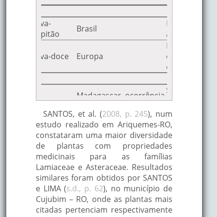
ae
otyle
Erva-
Diurético, vom
Brasil
ensis
capitão
aperiente, an
Problemas dig
culum
Erva-doce
Europa
cólicas, carmi
 Mill
espasmolítico
naceae
Sudorífica, di
anthus
Madagascar, ocorrência
Boa-noite
hipoglicemiant
pantropical
antileucêmica
SANTOS, et al. (
2008, p. 245
), num
ceae
estudo realizado em Ariquemes-RO,
Diurética, ant
constataram uma maior diversidade
antiespamodi
de plantas com propriedades
a
Mil em
cicatrizante, 
medicinais para as famílias
Europa
lium L.
rama
vias respirató
Lamiaceae e Asteraceae. Resultados
flatulência, di
similares foram obtidos por SANTOS
dispesia, febr
e LIMA (
s.d., p. 62
), no município de
Cujubim – RO, onde as plantas mais
Carminativa, d
citadas pertenciam respectivamente
colagoga, em
sia
Europa, Ásia e norte da