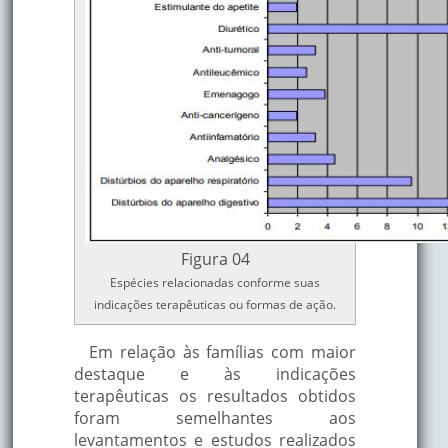
das vias urinárias, furúnc
Sudorífica, emolien
antiinflamatória,
diurética, vermífug
antipirética,
antibacteriana, cisti
Onze-horas
Norte da África
hemóptise, cólicas
renais, queimadura
úlceras, emenagog
anti- helmíntica,
hipertensiva.
Figura 04
Espécies relacionadas conforme suas
Antioxidante, anti-
indicações terapêuticas ou formas de ação.
ia
Fruta do
Polinésia
tumoral, anti-
Noni
angiogênica
Em relação às famílias com maior
destaque e às indicações
Desordens menstru
terapêuticas os resultados obtidos
inflamações na pele
foram semelhantes aos
dor de ouvido, dor
levantamentos e estudos realizados
 L.
Arruda
Europa Meridional