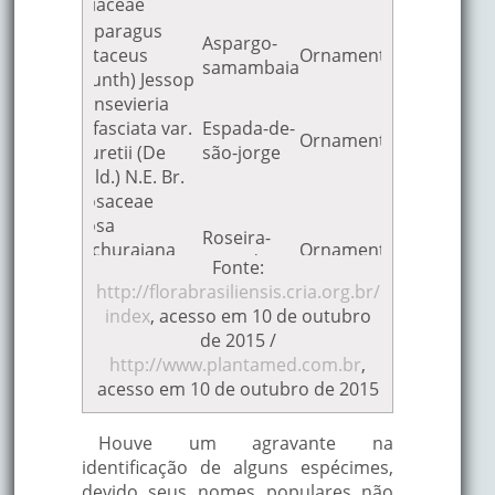
Liliaceae
tropical
hipertensiva, diurét
Asparagus
antileucêmica,
Aspargo-
setaceus
Ornamental
antineoplásica e
samambaia
(Kunth) Jessop
antitumoral.
Sansevieria
trifasciata var.
Espada-de-
Espasmolitico,
Ornamental
lauretii (De
são-jorge
antivomitivo,
Wild.) N.E. Br.
carminativa,
Hortelã-rasteira
Europa
Rosaceae
estomáquica, anti-
Rosa
helmíntica, anti-sép
Roseira-
wichuraiana
Ornamental
antiprurido.
trepadeira
Fonte:
Crép.
Tônico, estimulante
http://florabrasiliensis.cria.org.br/
Etnoespécies
diurética, febrífuga
index
, acesso em 10 de outubro
-
Alfazema
-
sudorífica, carmina
de 2015 /
-
Cajirú
-
e antiespasmódica,
http://www.plantamed.com.br
,
-
Crajaraú
-
bronquite crônica,
acesso em 10 de outubro de 2015
-
Ginseng
-
tosse, asma brônqu
Cordão-de-frade
África tropical
gota, ácido úrico,
Houve um agravante na
dispepsia, astenia,
identificação de alguns espécimes,
inflamação urinária
devido seus nomes populares não