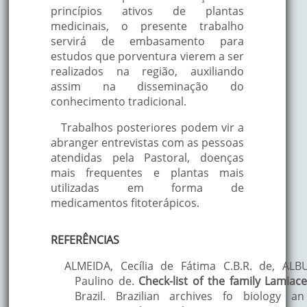
espasmolítica suav
princípios ativos de plantas
Erva cidreira
Brasil
sedativa, ansiolítica
medicinais, o presente trabalho
mucolítica, cólicas
servirá de embasamento para
uterinas e intestina
estudos que porventura vierem a ser
Tônico estomacal,
realizados na região, auxiliando
estimulante das
assim na disseminação do
funções
conhecimento tradicional.
gastrintestinais, fe
Trabalhos posteriores podem vir a
resfriado, gripe,
abranger entrevistas com as pessoas
Gervão-azul
Brasil
dispepsia, diurético
ahl
atendidas pela Pastoral, doenças
hepatite, anti-
mais frequentes e plantas mais
helmíntico, disenter
utilizadas em forma de
inflamações
medicamentos fitoterápicos.
reumáticas, prisão
ventre, bronquite.
REFERÊNCIAS
ALMEIDA, Cecília de Fátima C.B.R. de, AL
Paulino de.
Check-list of the family Lamia
Brazil. Brazilian archives fo biology 