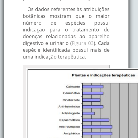
crônica, úlceras pépticas,
L.
Transagem
Europa
conjuntivite, amigdalite,
Os dados referentes às atribuições
faringite, gengivite,
botânicas mostram que o maior
estomatite, traqueíte,
número de espécies possui
hipertensão, inflamações
indicação para o tratamento de
doenças relacionadas ao aparelho
Países
digestivo e urinário (
Figura 03
). Cada
Calmante, espasmolítica,
tropicais,
espécie identificada possui mais de
Capim-cidreira
analgésico, cólicas uterin
inclusive
uma indicação terapêutica.
intestinais.
Brasil.
Analgésica, sedativa,
narcótica leve, expectora
anafrodisíaca, diurética,
emoliente, depurativa,
gastralgia, espasmos da
s
Erva de bicho
Ásia
bexiga, dores nas
articulações, vermífugo,
psoríase, eczema, úlceras
cólicas, nevralgias, afecç