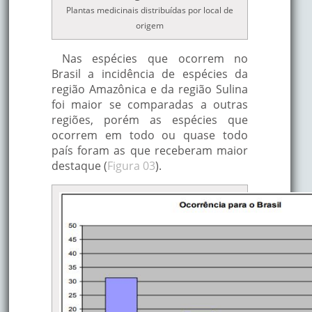
Plantas medicinais distribuídas por local de
Má digestão, gases no
origem
aparelho digestivo, dor d
cabeça, dismenorréia,
Nas espécies que ocorrem no
Alecrim
Mediterrâneo
fraqueza e memória fraca
Brasil a incidência de espécies da
hipertensão, perda de
região Amazônica e da região Sulina
apetite, reumatismo,
foi maior se comparadas a outras
espamolítico, antitumoral
regiões, porém as espécies que
ocorrem em todo ou quase todo
Cicatrizante, antimicrobi
urm
país foram as que receberam maior
Babosa
África
hemorróidas, contusões,
destaque (
Figura 03
).
dores reumáticas.
Inflamação na bexiga, úlc
inflamações oculares,
anestésico, dor de dente,
Cardo santo
México
abcessos nas gengivas,
calmante, narcótico,
purgativa, vomitiva.