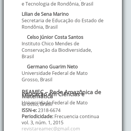
e Tecnologia de Rondônia
,
Brasil
Lilian
de Sena Marino
Secretaria de Educação do Estado de
Rondônia
,
Brasil
Celso Júnior
Costa Santos
Instituto Chico Mendes de
Conservação da Biodiversidade
,
Brasil
Germano
Guarim Neto
Universidade Federal de Mato
Grosso
,
Brasil
REAMEC – Rede Amazônica de
Educação em Ciências e
Matemática
Universidade Federal de Mato
Grosso, Brasil
ISSN-e:
2318-6674
Periodicidade:
Frecuencia continua
vol. 3
, núm. 1,
2015
revistareamec@gmail.com