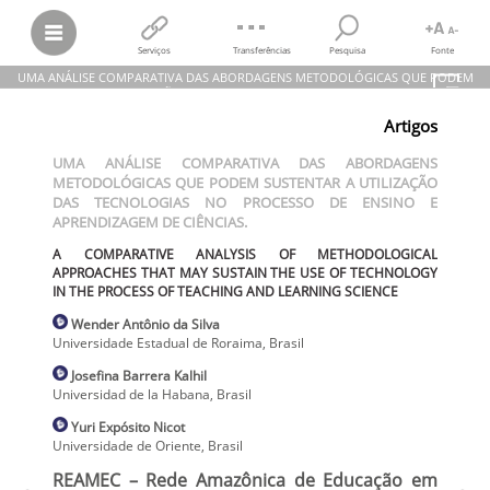
Serviços
Transferências
Pesquisa
Fonte
UMA ANÁLISE COMPARATIVA DAS ABORDAGENS METODOLÓGICAS QUE PODEM
SUSTENTAR A UTILIZAÇÃO DAS TECNOLOGIAS NO PROCESSO DE ENSINO E
APRENDIZAGEM DE CIÊNCIAS.
Artigos
Wender Antônio da Silva; Josefina Barrera Kalhil; Yuri Expósito Nicot
UMA ANÁLISE COMPARATIVA DAS ABORDAGENS
UMA ANÁLISE COMPARATIVA DAS ABORDAGENS METODOLÓGICAS
METODOLÓGICAS QUE PODEM SUSTENTAR A UTILIZAÇÃO
QUE PODEM SUSTENTAR A UTILIZAÇÃO DAS TECNOLOGIAS NO
PROCESSO DE ENSINO E APRENDIZAGEM DE CIÊNCIAS.
DAS TECNOLOGIAS NO PROCESSO DE ENSINO E
A COMPARATIVE ANALYSIS OF METHODOLOGICAL APPROACHES
APRENDIZAGEM DE CIÊNCIAS.
THAT MAY SUSTAIN THE USE OF TECHNOLOGY IN THE PROCESS OF
TEACHING AND LEARNING SCIENCE
A COMPARATIVE ANALYSIS OF METHODOLOGICAL
REAMEC – Rede Amazônica de Educação em Ciências e Matemática,
APPROACHES THAT MAY SUSTAIN THE USE OF TECHNOLOGY
vol.
3, núm. 1, 2015
IN THE PROCESS OF TEACHING AND LEARNING SCIENCE
Universidade Federal de Mato Grosso
Wender Antônio
da Silva
Universidade Estadual de Roraima
,
Brasil
Josefina
Barrera Kalhil
Universidad de la Habana
,
Brasil
Yuri
Expósito Nicot
Universidade de Oriente
,
Brasil
REAMEC – Rede Amazônica de Educação em