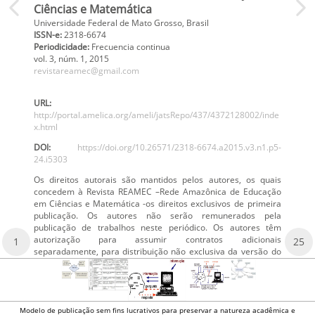
Ciências e Matemática
Universidade Federal de Mato Grosso, Brasil
ISSN-e:
2318-6674
Periodicidade:
Frecuencia continua
vol. 3
, núm. 1,
2015
revistareamec@gmail.com
URL:
http://portal.amelica.org/ameli/jatsRepo/437/4372128002/inde
x.html
DOI:
https://doi.org/10.26571/2318-6674.a2015.v3.n1.p5-
24.i5303
Os direitos autorais são mantidos pelos autores, os quais
concedem à Revista REAMEC –Rede Amazônica de Educação
em Ciências e Matemática -os direitos exclusivos de primeira
publicação. Os autores não serão remunerados pela
publicação de trabalhos neste periódico. Os autores têm
autorização para assumir contratos adicionais
1
25
separadamente, para distribuição não exclusiva da versão do
Modelo de publicação sem fins lucrativos para preservar a natureza acadêmica e