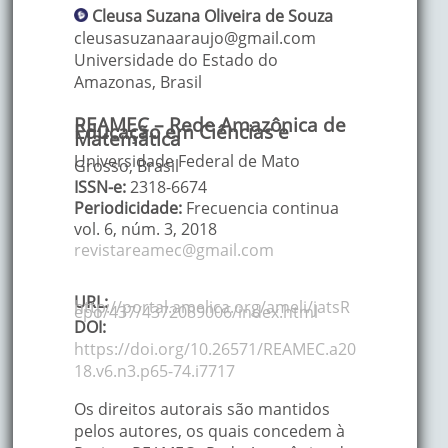
Cleusa Suzana
Oliveira de Souza
cleusasuzanaaraujo@gmail.com
Universidade do Estado do
Amazonas
,
Brasil
REAMEC – Rede Amazônica de
Educação em Ciências e
Matemática
Universidade Federal de Mato
Grosso, Brasil
ISSN-e:
2318-6674
Periodicidade:
Frecuencia continua
vol. 6
, núm. 3,
2018
revistareamec@gmail.com
URL:
http://portal.amelica.org/ameli/jatsR
epo/437/4372089006/index.html
DOI:
https://doi.org/10.26571/REAMEC.a20
18.v6.n3.p65-74.i7717
Os direitos autorais são mantidos
pelos autores, os quais concedem à